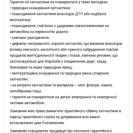
Гарантія на запчастини не поширюється у таких випадках:
• природне зношування запчастини;
• пошкодження запчастини внаслідок ДТП або недбалої
експлуатації;
• пошкодження, пов'язані з ударними навантаженнями на
автомобіль на нерівностях дороги;
• зовнішні ушкодження;
• дефекти, несправності, корозія запчастин, що виникли внаслідок
впливу хімічного, кислотного або лужного забруднення повітря,
продуктів життєдіяльності тварин і птахів, хімічних речовин, що
застосовуються для боротьби з зледенінням доріг, граду,
блискавки та інших природних явищ;
• експлуатаційне зношування та природна зміна (старіння)
запчастин;
• на витратні запчастини та матеріали – олія, фільтри, лампи,
запобіжники тощо;
• гарантія не поширюється на деталі електронної та електричної
системи автомобіля.
Замовник має право вимагати гарантійного обміну запчастини в
період гарантійного строку за дотримання всіх вимог,
встановлених цим Положенням.
Замовник повідомляє продавця про настання гарантійного