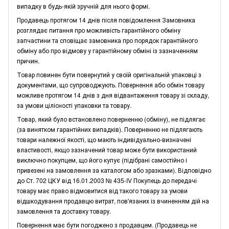
випадку в будь-якій зручній для нього формі.
Продавець протягом 14 днів після повідомлення Замовника
розглядає питання про можливість гарантійного обміну
запчастини та сповіщає замовника про порядок гарантійного
обміну або про відмову у гарантійному обміні із зазначенням
причин.
Товар повинен бути повернутий у своїй оригінальній упаковці з
документами, що супроводжують. Повернення або обмін товару
можливе протягом 14 днів з дня відвантаження товару зі складу,
за умови цілісності упаковки та товару.
Товар, який було встановлено поверненню (обміну), не підлягає
(за винятком гарантійних випадків). Поверненню не підлягають
товари належної якості, що мають індивідуально-визначені
властивості, якщо зазначений товар може бути використаний
виключно покупцем, що його купує (підібрані самостійно і
привезені на замовлення за каталогом або зразками). Відповідно
до Ст. 702 ЦКУ від 16.01.2003 № 435-IV Покупець до передачі
товару має право відмовитися від такого товару за умови
відшкодування продавцю витрат, пов'язаних із вчиненням дій на
замовлення та доставку товару.
Повернення має бути погоджено з продавцем. (Продавець не