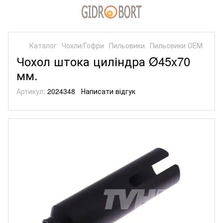
Каталог
Чохли/Гофри
Пильовики
Пильовики ОЕМ
Чохол штока циліндра Ø45x70
мм.
Артикул:
2024348
Написати відгук