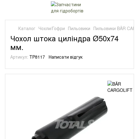
Каталог
Чохли/Гофри
Пильовики
Пильовики BÄR CAR
Чохол штока циліндра Ø50х74
мм.
Артикул:
TP8117
Написати відгук