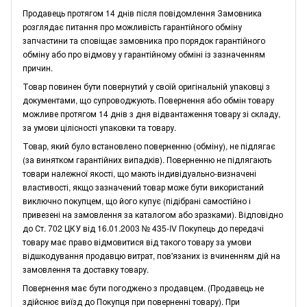
Продавець протягом 14 днів після повідомлення Замовника
розглядає питання про можливість гарантійного обміну
запчастини та сповіщає замовника про порядок гарантійного
обміну або про відмову у гарантійному обміні із зазначенням
причин.
Товар повинен бути повернутий у своїй оригінальній упаковці з
документами, що супроводжують. Повернення або обмін товару
можливе протягом 14 днів з дня відвантаження товару зі складу,
за умови цілісності упаковки та товару.
Товар, який було встановлено поверненню (обміну), не підлягає
(за винятком гарантійних випадків). Поверненню не підлягають
товари належної якості, що мають індивідуально-визначені
властивості, якщо зазначений товар може бути використаний
виключно покупцем, що його купує (підібрані самостійно і
привезені на замовлення за каталогом або зразками). Відповідно
до Ст. 702 ЦКУ від 16.01.2003 № 435-IV Покупець до передачі
товару має право відмовитися від такого товару за умови
відшкодування продавцю витрат, пов'язаних із вчиненням дій на
замовлення та доставку товару.
Повернення має бути погоджено з продавцем. (Продавець не
здійснює виїзд до Покупця при поверненні товару). При