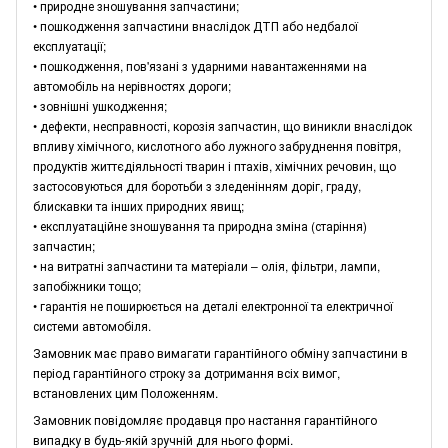
• природне зношування запчастини;
• пошкодження запчастини внаслідок ДТП або недбалої
експлуатації;
• пошкодження, пов'язані з ударними навантаженнями на
автомобіль на нерівностях дороги;
• зовнішні ушкодження;
• дефекти, несправності, корозія запчастин, що виникли внаслідок
впливу хімічного, кислотного або лужного забруднення повітря,
продуктів життєдіяльності тварин і птахів, хімічних речовин, що
застосовуються для боротьби з зледенінням доріг, граду,
блискавки та інших природних явищ;
• експлуатаційне зношування та природна зміна (старіння)
запчастин;
• на витратні запчастини та матеріали – олія, фільтри, лампи,
запобіжники тощо;
• гарантія не поширюється на деталі електронної та електричної
системи автомобіля.
Замовник має право вимагати гарантійного обміну запчастини в
період гарантійного строку за дотримання всіх вимог,
встановлених цим Положенням.
Замовник повідомляє продавця про настання гарантійного
випадку в будь-якій зручній для нього формі.