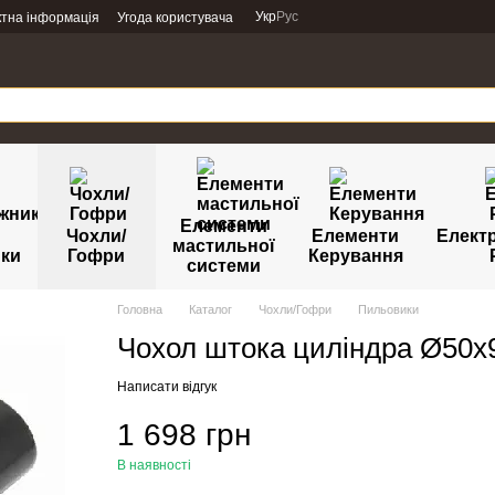
Укр
Рус
ктна інформація
Угода користувача
Елементи
Чохли/
Елементи
Елект
мастильної
ики
Гофри
Керування
системи
Головна
Каталог
Чохли/Гофри
Пильовики
Чохол штока циліндра Ø50
Написати відгук
1 698 грн
В наявності