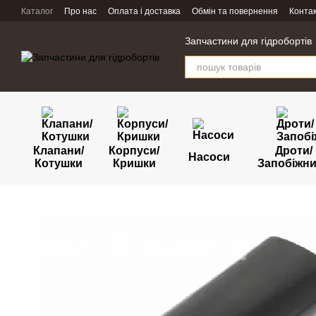
Перейти к основному контенту
Каталог
Про нас
Оплата і доставка
Обмін та повернення
Конта
Запчастини для гідробортів
Клапани/
Корпуси/
Дроти/
Насоси
Котушки
Кришки
Запобіжн