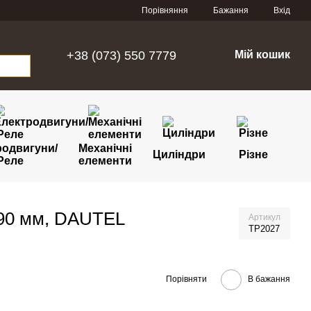
Порівняння
Бажання
Вхід
+38 (073) 550 7779
Мій кошик
родвигуни/
Механічні
Циліндри
Різне
Реле
елементи
х90 мм, DAUTEL
Артикул
TP2027
Порівняти
В бажання