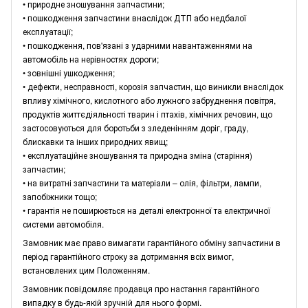
• природне зношування запчастини;
• пошкодження запчастини внаслідок ДТП або недбалої
експлуатації;
• пошкодження, пов'язані з ударними навантаженнями на
автомобіль на нерівностях дороги;
• зовнішні ушкодження;
• дефекти, несправності, корозія запчастин, що виникли внаслідок
впливу хімічного, кислотного або лужного забруднення повітря,
продуктів життєдіяльності тварин і птахів, хімічних речовин, що
застосовуються для боротьби з зледенінням доріг, граду,
блискавки та інших природних явищ;
• експлуатаційне зношування та природна зміна (старіння)
запчастин;
• на витратні запчастини та матеріали – олія, фільтри, лампи,
запобіжники тощо;
• гарантія не поширюється на деталі електронної та електричної
системи автомобіля.
Замовник має право вимагати гарантійного обміну запчастини в
період гарантійного строку за дотримання всіх вимог,
встановлених цим Положенням.
Замовник повідомляє продавця про настання гарантійного
випадку в будь-якій зручній для нього формі.