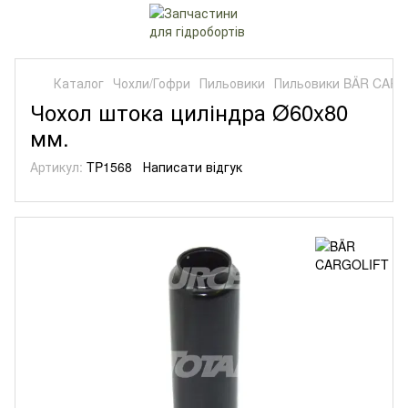
Каталог
Чохли/Гофри
Пильовики
Пильовики BÄR CAR
Чохол штока циліндра Ø60x80
мм.
Артикул:
TP1568
Написати відгук