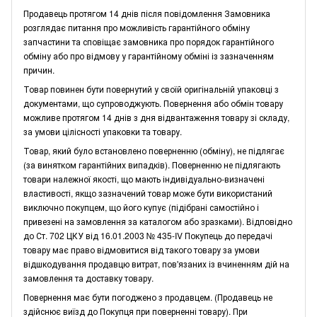
Продавець протягом 14 днів після повідомлення Замовника
розглядає питання про можливість гарантійного обміну
запчастини та сповіщає замовника про порядок гарантійного
обміну або про відмову у гарантійному обміні із зазначенням
причин.
Товар повинен бути повернутий у своїй оригінальній упаковці з
документами, що супроводжують. Повернення або обмін товару
можливе протягом 14 днів з дня відвантаження товару зі складу,
за умови цілісності упаковки та товару.
Товар, який було встановлено поверненню (обміну), не підлягає
(за винятком гарантійних випадків). Поверненню не підлягають
товари належної якості, що мають індивідуально-визначені
властивості, якщо зазначений товар може бути використаний
виключно покупцем, що його купує (підібрані самостійно і
привезені на замовлення за каталогом або зразками). Відповідно
до Ст. 702 ЦКУ від 16.01.2003 № 435-IV Покупець до передачі
товару має право відмовитися від такого товару за умови
відшкодування продавцю витрат, пов'язаних із вчиненням дій на
замовлення та доставку товару.
Повернення має бути погоджено з продавцем. (Продавець не
здійснює виїзд до Покупця при поверненні товару). При