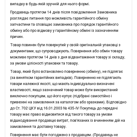
випадку в будь-якій зручній для нього формі.
Продавець протягом 14 днів після повідомлення Замовника
розглядає питання про можливість гарантійного обміну
запчастини та сповіщає замовника про порядок гарантійного
обміну або про відмову у гарантійному обміні із зазначенням
причин.
Товар повинен бути повернутий у своїй оригінальній упаковці з
документами, що супроводжують. Повернення або обмін товару
можливе протягом 14 днів з дня відвантаження товару зі складу,
за умови цілісності упаковки та товару.
Товар, який було встановлено поверненню (обміну), не підлягає
(за винятком гарантійних випадків). Поверненню не підлягають
товари належної якості, що мають індивідуально-визначені
властивості, якщо зазначений товар може бути використаний
виключно покупцем, що його купує (підібрані самостійно і
привезені на замовлення за каталогом або зразками). Відповідно
до Ст. 702 ЦКУ від 16.01.2003 № 435-IV Покупець до передачі
товару має право відмовитися від такого товару за умови
відшкодування продавцю витрат, пов'язаних із вчиненням дій на
замовлення та доставку товару.
Повернення має бути погоджено з продавцем. (Продавець не