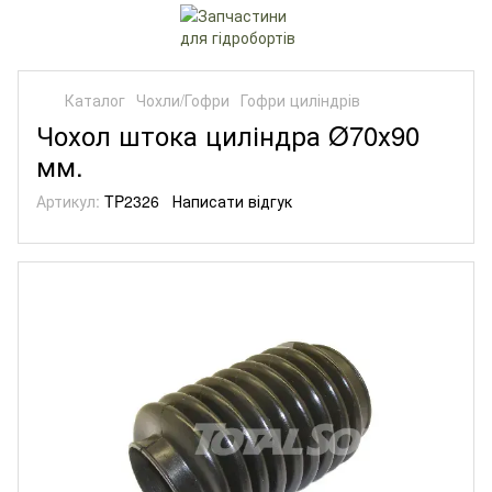
Каталог
Чохли/Гофри
Гофри циліндрів
Чохол штока циліндра Ø70х90
мм.
Артикул:
TP2326
Написати відгук