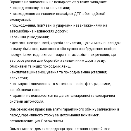
Гарантія на запчастини не поширюється у таких випадках:
• природне зношування запчастини;
• пошкодження запчастини внаслідок ДТП або недбалої
експлуатації;
• пошкодження, пов'язані з ударними навантаженнями на
автомобіль на нерівностях дороги;
• зовнішні ушкодження;
• дефекти, несправності, корозія запчастин, що виникли внаслідок
впливу хімічного, кислотного або лужного забруднення повітря,
продуктів життєдіяльності тварин і птахів, хімічних речовин, що
застосовуються для боротьби з зледенінням доріг, граду,
блискавки та інших природних явищ;
• експлуатаційне зношування та природна зміна (старіння)
запчастин;
• на витратні запчастини та матеріали – олія, фільтри, лампи,
запобіжники тощо;
• гарантія не поширюється на деталі електронної та електричної
системи автомобіля.
Замовник має право вимагати гарантійного обміну запчастини в
період гарантійного строку за дотримання всіх вимог,
встановлених цим Положенням.
Замовник повідомляє продавця про настання гарантійного