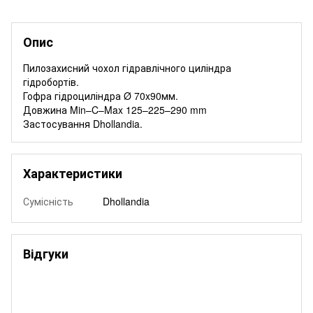
Опис
Пилозахисний чохол гідравлічного циліндра
гідробортів.
Гофра гідроциліндра Ø 70x90мм.
Довжина Min–C–Max 125–225–290 mm
Застосування Dhollandia.
Характеристики
Сумісність
Dhollandia
Відгуки