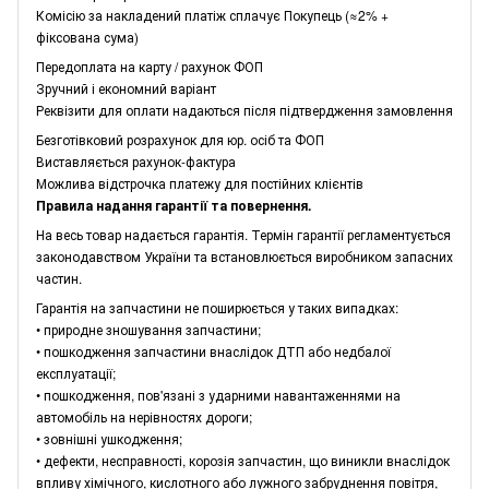
Комісію за накладений платіж сплачує Покупець (≈2% +
фіксована сума)
Передоплата на карту / рахунок ФОП
Зручний і економний варіант
Реквізити для оплати надаються після підтвердження замовлення
Безготівковий розрахунок для юр. осіб та ФОП
Виставляється рахунок-фактура
Можлива відстрочка платежу для постійних клієнтів
Правила надання гарантії та повернення.
На весь товар надається гарантія. Термін гарантії регламентується
законодавством України та встановлюється виробником запасних
частин.
Гарантія на запчастини не поширюється у таких випадках:
• природне зношування запчастини;
• пошкодження запчастини внаслідок ДТП або недбалої
експлуатації;
• пошкодження, пов'язані з ударними навантаженнями на
автомобіль на нерівностях дороги;
• зовнішні ушкодження;
• дефекти, несправності, корозія запчастин, що виникли внаслідок
впливу хімічного, кислотного або лужного забруднення повітря,