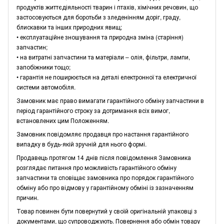
продуктів життєдіяльності тварин і птахів, хімічних речовин, що
застосовуються для боротьби з зледенінням доріг, граду,
блискавки та інших природних явищ;
• експлуатаційне зношування та природна зміна (старіння)
запчастин;
• на витратні запчастини та матеріали – олія, фільтри, лампи,
запобіжники тощо;
• гарантія не поширюється на деталі електронної та електричної
системи автомобіля.
Замовник має право вимагати гарантійного обміну запчастини в
період гарантійного строку за дотримання всіх вимог,
встановлених цим Положенням.
Замовник повідомляє продавця про настання гарантійного
випадку в будь-якій зручній для нього формі.
Продавець протягом 14 днів після повідомлення Замовника
розглядає питання про можливість гарантійного обміну
запчастини та сповіщає замовника про порядок гарантійного
обміну або про відмову у гарантійному обміні із зазначенням
причин.
Товар повинен бути повернутий у своїй оригінальній упаковці з
документами, що супроводжують. Повернення або обмін товару