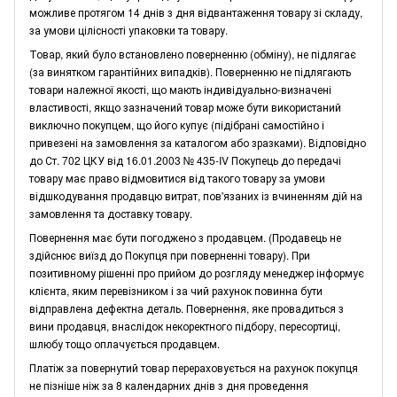
можливе протягом 14 днів з дня відвантаження товару зі складу,
за умови цілісності упаковки та товару.
Товар, який було встановлено поверненню (обміну), не підлягає
(за винятком гарантійних випадків). Поверненню не підлягають
товари належної якості, що мають індивідуально-визначені
властивості, якщо зазначений товар може бути використаний
виключно покупцем, що його купує (підібрані самостійно і
привезені на замовлення за каталогом або зразками). Відповідно
до Ст. 702 ЦКУ від 16.01.2003 № 435-IV Покупець до передачі
товару має право відмовитися від такого товару за умови
відшкодування продавцю витрат, пов'язаних із вчиненням дій на
замовлення та доставку товару.
Повернення має бути погоджено з продавцем. (Продавець не
здійснює виїзд до Покупця при поверненні товару). При
позитивному рішенні про прийом до розгляду менеджер інформує
клієнта, яким перевізником і за чий рахунок повинна бути
відправлена дефектна деталь. Повернення, яке провадиться з
вини продавця, внаслідок некоректного підбору, пересортиці,
шлюбу тощо оплачується продавцем.
Платіж за повернутий товар перераховується на рахунок покупця
не пізніше ніж за 8 календарних днів з дня проведення