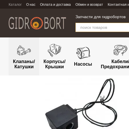
Перейти к основному контенту
Каталог
О нас
Оплата и доставка
Обмен и возврат
Контактная
Запчасти для гидробортов
Клапаны/
Корпусы/
Кабели
Насосы
Катушки
Крышки
Предохрани