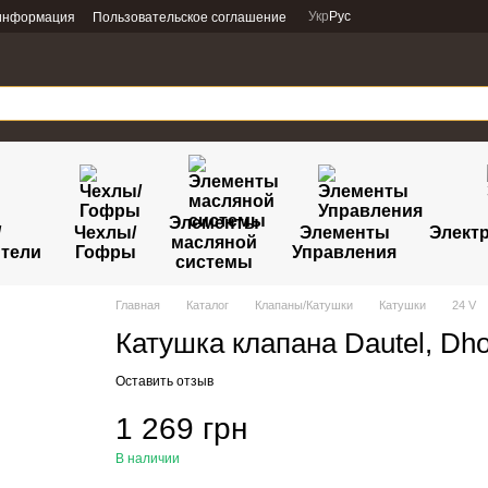
Укр
Рус
 информация
Пользовательское соглашение
Элементы
/
Чехлы/
Элементы
Электр
масляной
тели
Гофры
Управления
системы
Главная
Каталог
Клапаны/Катушки
Катушки
24 V
Катушка клапана Dautel, Dho
Оставить отзыв
1 269 грн
В наличии