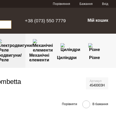
Порівняння
Бажання
Вхід
+38 (073) 550 7779
Мій кошик
родвигуни/
Механічні
Циліндри
Різне
Реле
елементи
ombetta
Артикул
4540003H
Порівняти
В бажання