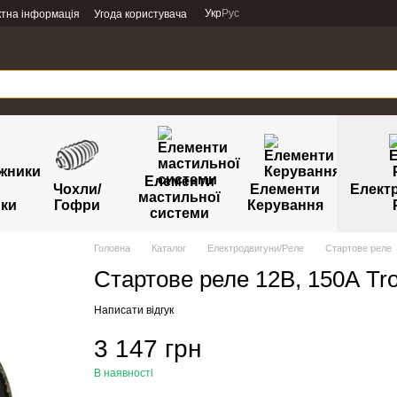
Укр
Рус
ктна інформація
Угода користувача
Елементи
Чохли/
Елементи
Елект
мастильної
ики
Гофри
Керування
системи
Головна
Каталог
Електродвигуни/Реле
Стартове реле
Стартове реле 12В, 150А Tr
Написати відгук
3 147 грн
В наявності