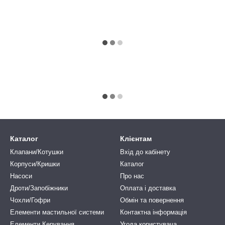
Каталог
Клієнтам
Клапани/Котушки
Вхід до кабінету
Корпуси/Кришки
Каталог
Насоси
Про нас
Дроти/Запобіжники
Оплата і доставка
Чохли/Гофри
Обмін та повернення
Елементи мастильної системи
Контактна інформація
Елементи Керування
Угода користувача