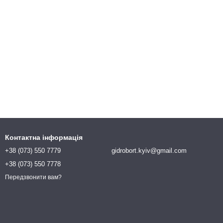
Контактна інформація
+38 (073) 550 7779
gidrobort.kyiv@gmail.com
+38 (073) 550 7778
Передзвонити вам?