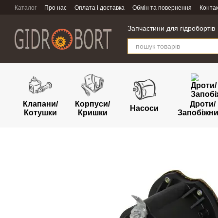
Перейти к основному контенту
Каталог
Про нас
Оплата і доставка
Обмін та повернення
Конта
Запчастини для гідробортів
Клапани/
Корпуси/
Дроти/
Насоси
Котушки
Кришки
Запобіжн