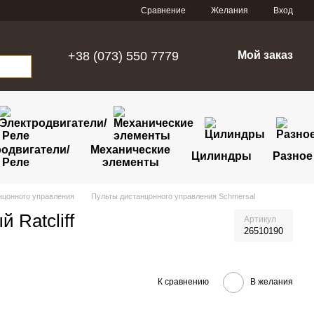
Сравнение
Желания
Вход
+38 (073) 550 7779
Мой заказ
одвигатели/
Механические
Цилиндры
Разное
Реле
элементы
нцонного управления
Пульты дистанцонного управления Schmersal
 Ratcliff
Артикул
26510190
К сравнению
В желания