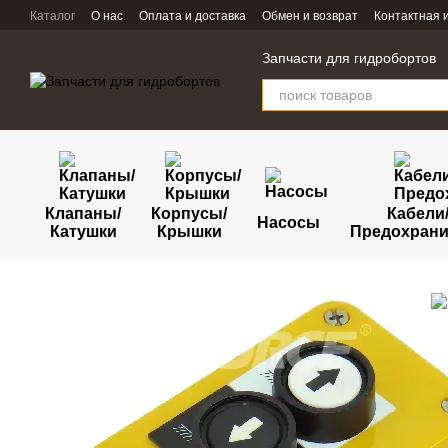
Перейти к основному контенту
Каталог
О нас
Оплата и доставка
Обмен и возврат
Контактная
Запчасти для гидробортов
Клапаны/
Корпусы/
Кабели
Насосы
Катушки
Крышки
Предохрани