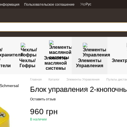
Укр
Рус
 информация
Пользовательское соглашение
Элементы
/
Чехлы/
Элементы
Электр
масляной
тели
Гофры
Управления
системы
Главная
Каталог
Элементы Управления
Пульты диста
Блок управления 2-кнопочный
Оставить отзыв
960 грн
В наличии