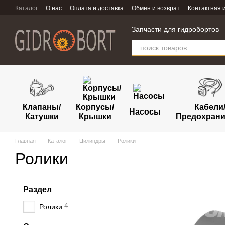
Перейти к основному контенту
Каталог
О нас
Оплата и доставка
Обмен и возврат
Контактная
Запчасти для гидробортов
Клапаны/
Корпусы/
Кабели
Насосы
Катушки
Крышки
Предохрани
Главная
Каталог
Цилиндры
Ролики
Ролики
Раздел
4
Ролики