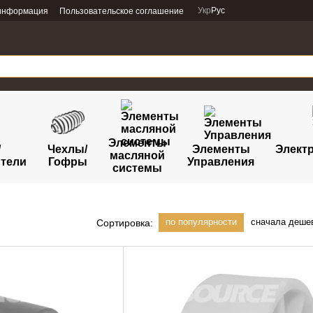
Укр
Рус
 информация
Пользовательское соглашение
Элементы
/
Чехлы/
Элементы
Электр
масляной
тели
Гофры
Управления
системы
по популярности
сначала деше
Сортировка: