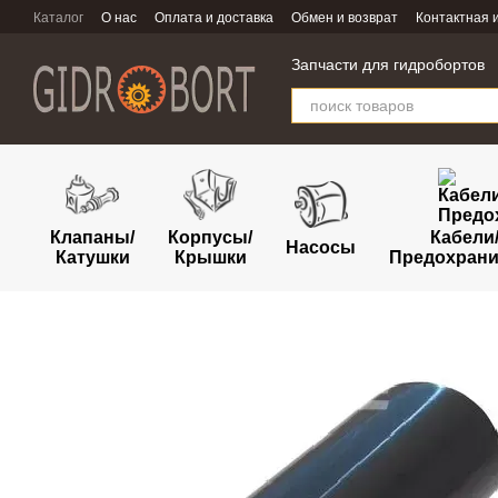
Перейти к основному контенту
Каталог
О нас
Оплата и доставка
Обмен и возврат
Контактная
Запчасти для гидробортов
Клапаны/
Корпусы/
Кабели
Насосы
Катушки
Крышки
Предохрани