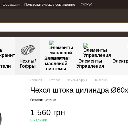
Укр
Рус
 информация
Пользовательское соглашение
Элементы
/
Чехлы/
Элементы
Электр
масляной
тели
Гофры
Управления
системы
Главная
Каталог
Чехлы/Гофры
Пылевики
Чехол штока цилиндра Ø60x
Оставить отзыв
1 560 грн
В наличии