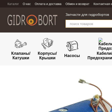
Перейти к основному контенту
Каталог
О нас
Оплата и доставка
Обмен и возврат
Контактная
Запчасти для гидробортов
Клапаны/
Корпусы/
Кабели
Насосы
Катушки
Крышки
Предохрани