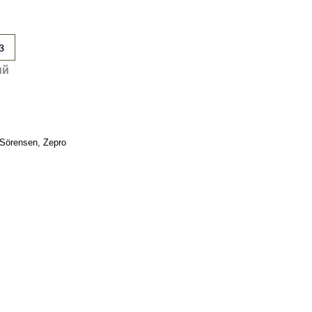
з
ий
, Sörensen, Zepro