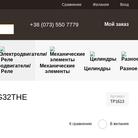
Сравнение
Желания
Вход
+38 (073) 550 7779
Мой заказ
одвигатели/
Механические
Цилиндры
Разное
Реле
элементы
MG32THE
Артикул
TP1613
К сравнению
В желания