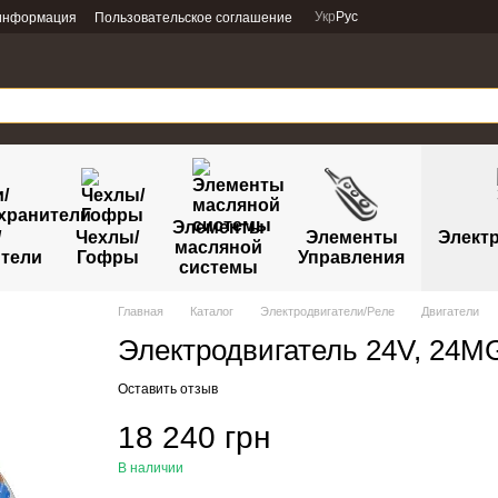
Укр
Рус
 информация
Пользовательское соглашение
Элементы
/
Чехлы/
Элементы
Электр
масляной
тели
Гофры
Управления
системы
Главная
Каталог
Электродвигатели/Реле
Двигатели
Электродвигатель 24V, 24
Оставить отзыв
18 240 грн
В наличии