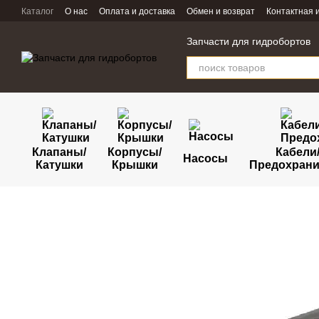
Перейти к основному контенту
Каталог
О нас
Оплата и доставка
Обмен и возврат
Контактная
Запчасти для гидробортов
Клапаны/
Корпусы/
Кабели
Насосы
Катушки
Крышки
Предохрани