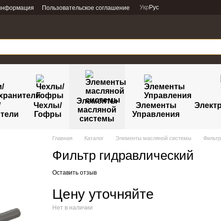
Укр
Рус
 информация
Пользовательское соглашение
Элементы
/
Чехлы/
Элементы
Электр
масляной
тели
Гофры
Управления
системы
Главная
Каталог
Элементы масляной системы
Фильт
Фильтр гидравлический
Оставить отзыв
Цену уточняйте
Нет в наличии