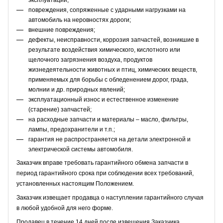
повреждения, сопряженные с ударными нагрузками на
автомобиль на неровностях дороги;
внешние повреждения;
дефекты, неисправности, коррозия запчастей, возникшие в
результате воздействия химического, кислотного или
щелочного загрязнения воздуха, продуктов
жизнедеятельности животных и птиц, химических веществ,
применяемых для борьбы с обледенением дорог, града,
молнии и др. природных явлений;
эксплуатационный износ и естественное изменение
(старение) запчастей;
на расходные запчасти и материалы – масло, фильтры,
лампы, предохранители и т.п.;
гарантия не распространяется на детали электронной и
электрической системы автомобиля.
Заказчик вправе требовать гарантийного обмена запчасти в
период гарантийного срока при соблюдении всех требований,
установленных настоящим Положением.
Заказчик извещает продавца о наступлении гарантийного случая
в любой удобной для него форме.
Продавец в течение 14 дней после извещения Заказчика