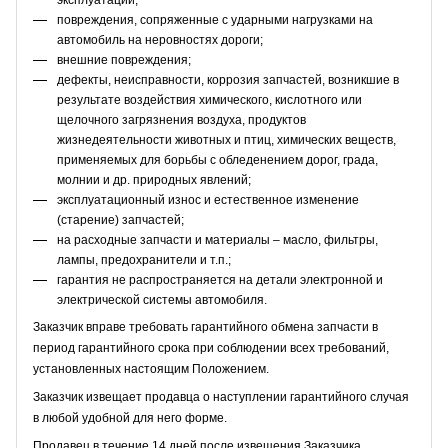
повреждения, сопряженные с ударными нагрузками на
автомобиль на неровностях дороги;
внешние повреждения;
дефекты, неисправности, коррозия запчастей, возникшие в
результате воздействия химического, кислотного или
щелочного загрязнения воздуха, продуктов
жизнедеятельности животных и птиц, химических веществ,
применяемых для борьбы с обледенением дорог, града,
молнии и др. природных явлений;
эксплуатационный износ и естественное изменение
(старение) запчастей;
на расходные запчасти и материалы – масло, фильтры,
лампы, предохранители и т.п.;
гарантия не распространяется на детали электронной и
электрической системы автомобиля.
Заказчик вправе требовать гарантийного обмена запчасти в
период гарантийного срока при соблюдении всех требований,
установленных настоящим Положением.
Заказчик извещает продавца о наступлении гарантийного случая
в любой удобной для него форме.
Продавец в течение 14 дней после извещения Заказчика