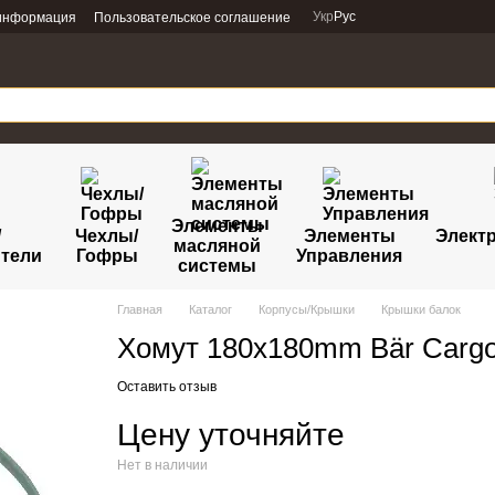
Укр
Рус
 информация
Пользовательское соглашение
Элементы
/
Чехлы/
Элементы
Электр
масляной
тели
Гофры
Управления
системы
Главная
Каталог
Корпусы/Крышки
Крышки балок
Хомут 180x180mm Bär Cargol
Оставить отзыв
Цену уточняйте
Нет в наличии