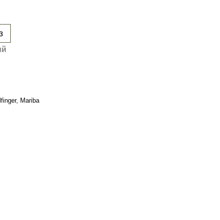
з
ий
finger, Mariba