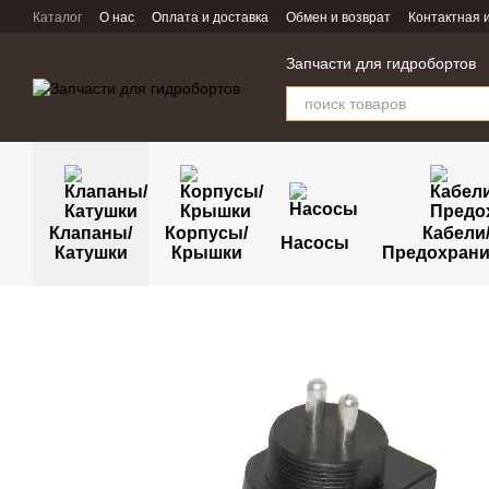
Перейти к основному контенту
Каталог
О нас
Оплата и доставка
Обмен и возврат
Контактная
Запчасти для гидробортов
Клапаны/
Корпусы/
Кабели
Насосы
Катушки
Крышки
Предохрани