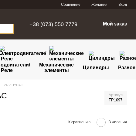
Сравнение
Желания
Вход
+38 (073) 550 7779
Мой заказ
одвигатели/
Механические
Цилиндры
Разное
Реле
элементы
24 V HYDAC
AC
Артикул
TP1697
К сравнению
В желания