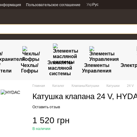
Укр
Рус
 информация
Пользовательское соглашение
Элементы
/
Чехлы/
Элементы
Электр
масляной
тели
Гофры
Управления
системы
Главная
Каталог
Клапаны/Катушки
Катушки
24 V
Катушка клапана 24 V, HYD
Оставить отзыв
1 520 грн
В наличии