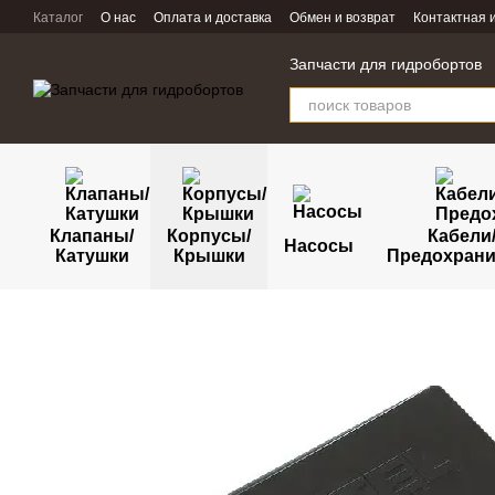
Перейти к основному контенту
Каталог
О нас
Оплата и доставка
Обмен и возврат
Контактная
Запчасти для гидробортов
Клапаны/
Корпусы/
Кабели
Насосы
Катушки
Крышки
Предохрани