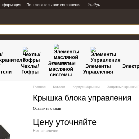
Укр
Рус
 информация
Пользовательское соглашение
Элементы
/
Чехлы/
Элементы
Электр
масляной
тели
Гофры
Управления
системы
Главная
Каталог
Корпусы/Крышки
Защитные крышки 
Крышка блока управления
Оставить отзыв
Цену уточняйте
Нет в наличии