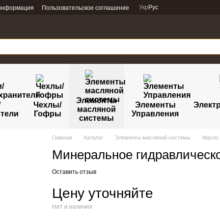
Укр
Рус
 информация
Пользовательское соглашение
Элементы
/
Чехлы/
Элементы
Электр
масляной
тели
Гофры
Управления
системы
Главная
Каталог
Элементы масляной системы
Масло 
Минеральное гидравлическ
Оставить отзыв
Цену уточняйте
Нет в наличии