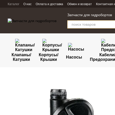
Перейти к основному контенту
Каталог
О нас
Оплата и доставка
Обмен и возврат
Контактная
Запчасти для гидробортов
Клапаны/
Корпусы/
Кабели
Насосы
Катушки
Крышки
Предохрани