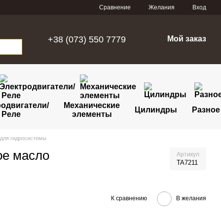
Сравнение
Желания
Вход
+38 (073) 550 7779
Мой заказ
одвигатели/
Механические
Цилиндры
Разное
Реле
элементы
для гидросистемы
ое масло
Артикул
TA7211
К сравнению
В желания