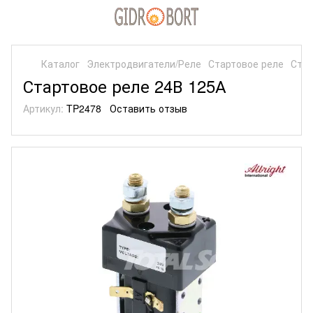
Каталог
Электродвигатели/Реле
Стартовое реле
Стар
Стартовое реле 24В 125А
Артикул:
TP2478
Оставить отзыв