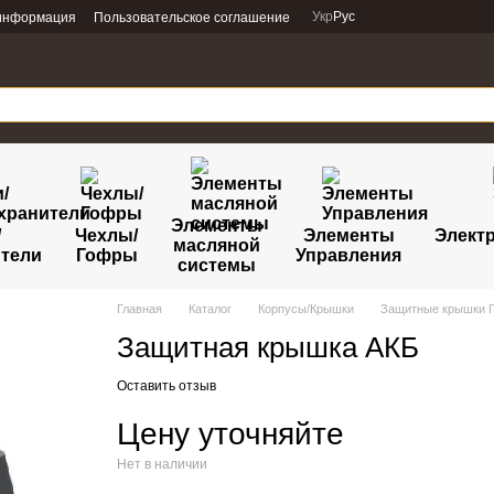
Укр
Рус
 информация
Пользовательское соглашение
Элементы
/
Чехлы/
Элементы
Электр
масляной
тели
Гофры
Управления
системы
Главная
Каталог
Корпусы/Крышки
Защитные крышки 
Защитная крышка АКБ
Оставить отзыв
Цену уточняйте
Нет в наличии