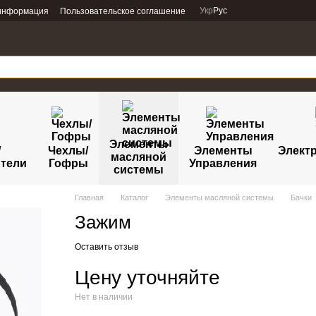
Укр
Рус
 информация
Пользовательское соглашение
Элементы
/
Чехлы/
Элементы
Электр
масляной
тели
Гофры
Управления
системы
Главная
Каталог
Элементы масляной системы
Бачки
Зажим
Оставить отзыв
Цену уточняйте
Нет в наличии