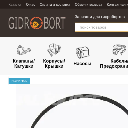
Перейти к основному контенту
Каталог
О нас
Оплата и доставка
Обмен и возврат
Контактная
Запчасти для гидробортов
Клапаны/
Корпусы/
Кабели
Насосы
Катушки
Крышки
Предохрани
НОВИНКА