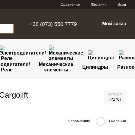
Сравнение
Желания
Вход
+38 (073) 550 7779
Мой заказ
одвигатели/
Механические
Цилиндры
Разное
Реле
элементы
argolift
Артикул
TP1707
К сравнению
В желания