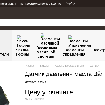
Укр
Рус
 информация
Пользовательское соглашение
Элементы
/
Чехлы/
Элементы
Электр
масляной
тели
Гофры
Управления
системы
Главная
Каталог
Кабели/Предохранители
Датчики
Датчик давления масла Bär C
Оставить отзыв
Цену уточняйте
Нет в наличии