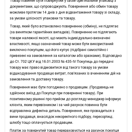
Товар повинен бути повернутий у своїй оригінальній упаковці з
документами, що супроводжують. Повернення або обмін товару
можливе протягом 14 днів з дня відвантаження товару зі складу,
за умови цілісності упаковки та товару.
Товар, який було встановлено поверненню (обміну), не підлягає
(за винятком гарантійних випадків). Поверненню не підлягають
товари належної якості, що мають індивідуально-визначені
властивості, якщо зазначений товар може бути використаний
виключно покупцем, що його купує (підібрані самостійно і
привезені на замовлення за каталогом або зразками). Відповідно
до Ст. 702 ЦКУ від 16.01.2003 № 435-IV Покупець до передачі
товару має право відмовитися від такого товару за умови
відшкодування продавцю витрат, пов'язаних із вчиненням дій на
замовлення та доставку товару.
Повернення має бути погоджено з продавцем. (Продавець не
здійснює виїзд до Покупця при поверненні товару). При
позитивному рішенні про прийом до розгляду менеджер інформує
клієнта, яким перевізником і за чий рахунок повинна бути
відправлена дефектна деталь. Повернення, яке провадиться з
вини продавця, внаслідок некоректного підбору, пересортиці,
шлюбу тощо оплачується продавцем.
Платіж за повернутий товар перераховується на рахунок покупця