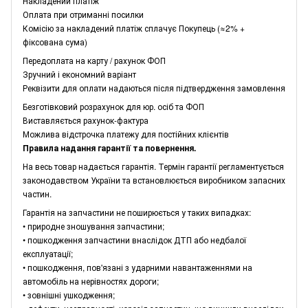
Накладений платіж
Оплата при отриманні посилки
Комісію за накладений платіж сплачує Покупець (≈2% +
фіксована сума)
Передоплата на карту / рахунок ФОП
Зручний і економний варіант
Реквізити для оплати надаються після підтвердження замовлення
Безготівковий розрахунок для юр. осіб та ФОП
Виставляється рахунок-фактура
Можлива відстрочка платежу для постійних клієнтів
Правила надання гарантії та повернення.
На весь товар надається гарантія. Термін гарантії регламентується
законодавством України та встановлюється виробником запасних
частин.
Гарантія на запчастини не поширюється у таких випадках:
• природне зношування запчастини;
• пошкодження запчастини внаслідок ДТП або недбалої
експлуатації;
• пошкодження, пов'язані з ударними навантаженнями на
автомобіль на нерівностях дороги;
• зовнішні ушкодження;