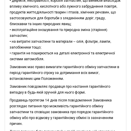
• дефекти, несправності, корозія запчастин, що виникли внаслідок
впливу хімічного, кислотного або лужного забруднення повітря,
продуктів життєдіяльності тварин і птахів, хімічних речовин, що
застосовуються для боротьби з зледенінням доріг, граду,
блискавки та інших природних явищ;
• експлуатаційне зношування та природна зміна (старіння)
запчастин;
• на витратні запчастини та матеріали – олія, фільтри, лампи,
запобіжники тощо;
• гарантія не поширюється на деталі електронної та електричної
системи автомобіля.
Замовник має право вимагати гарантійного обміну запчастини в
період гарантійного строку за дотримання всіх вимог,
встановлених цим Положенням.
Замовник повідомляє продавця про настання гарантійного
випадку в будь-якій зручній для нього формі.
Продавець протягом 14 днів після повідомлення Замовника
розглядає питання про можливість гарантійного обміну
запчастини та сповіщає замовника про порядок гарантійного
обміну або про відмову у гарантійному обміні із зазначенням
причин.