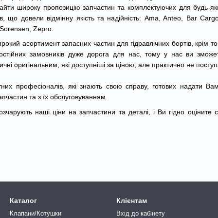
найти широку пропозицію запчастин та комплектуючих для будь-яких
 що довели відмінну якість та надійність: Ama, Anteo, Bar Cargoli
, Sorensen, Zepro.
рокий асортимент запасних частин для гідравлічних бортів, крім т
стійних замовників дуже дорога для нас, тому у нас ви зможете
тичні оригінальним, які доступніші за ціною, але практично не поступ
них професіоналів, які знають свою справу, готових надати Вам 
апчастин та з їх обслуговуванням.
чарують наші ціни на запчастини та деталі, і Ви гідно оціните с
Каталог
Клієнтам
Клапани/Котушки
Вхід до кабінету