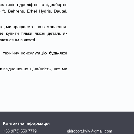
 типів гідроліфтів та гідробортів
ft, Behrens, Erhel Hydris, Dautel,
ого, ми працюємо і на замовлення.
 купити тільки якісні деталі, як
аються їм в якості.
технічну консультацію будь-якої
піввідношення ціна/якість, яке ми
Контактна інформація
+38 (073) 550 7779
gidrobort.kyiv@gmail.com