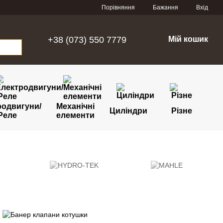
Порівняння
Бажання
Вхід
+38 (073) 550 7779
Мій кошик
родвигуни/
Механічні
Циліндри
Різне
Реле
елементи