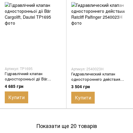
Артикул: TP1695
Артикул: 2540023H
Гідравлічний клапан
Гидравлический клапан
односторонньої дії Bär
одностороннего действия
Cargolift, Dautel
Ratcliff Palfinger
4 685 грн
3 504 грн
Купити
Купити
Показати ще 20 товарів