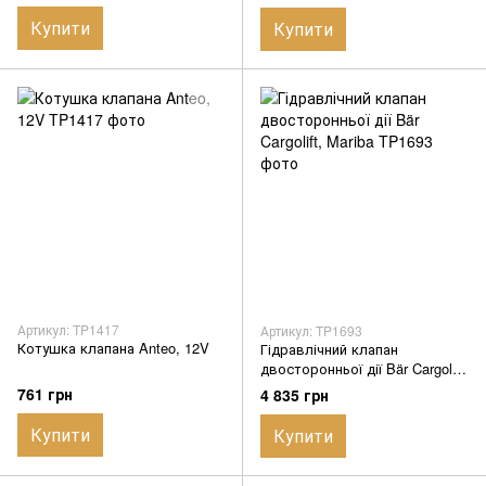
Купити
Купити
Артикул: TP1417
Артикул: TP1693
Котушка клапана Anteo, 12V
Гідравлічний клапан
двосторонньої дії Bär Cargolift,
Mariba
761 грн
4 835 грн
Купити
Купити