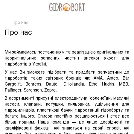
Про нас
Про нас
Ми займаємось постачанням та реалізацією оригінальних та
неоригінальних запасних частин високої якості для
гідробортів в Україні.
У нас Ви зможете підібрати та придбати запчастини до
гідробортів таких світових брендів як: AMA, Anteo, Bär
Cargolift, Behrens, Dautel, DHollandia, Ethel Hudris, MBB,
Palfinger, Sorensen, Zepro.
В асортименті присутні електродвигуни, соленоїди, масляні
насоси, клапани, котушки, пильовики, ущільнення для
гідроциліндрів, пластикові бачки гідростанції гідроборту та
багато іншого. Список постійно розширюється і стає все
більш повним. Наша команда — це лише досвідчені та
кваліфіковані фахівці, які знаються на своїй справі, які
зможуть Вам допомогти в будь-якому технічному питанні,