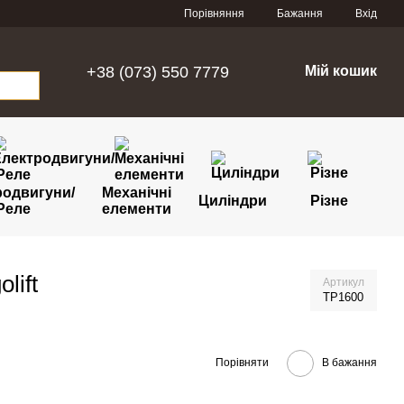
Порівняння
Бажання
Вхід
+38 (073) 550 7779
Мій кошик
родвигуни/
Механічні
Циліндри
Різне
Реле
елементи
lift
Артикул
TP1600
Порівняти
В бажання