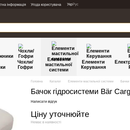
Укр
Рус
ктна інформація
Угода користувача
Елементи
Чохли/
Елементи
Елект
мастильної
ики
Гофри
Керування
системи
Головна
Каталог
Елементи мастильної системи
Бачки
Бачок гідросистеми Bär Cargo
Написати відгук
Ціну уточнюйте
Немає в наявності