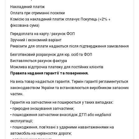
Накладений платіж
Оплата при отриманні посилки
Комісію за накладений платіж сплачує Покупець (≈2% +
фіксована сума)
Передоплата на карту / рахунок ФОП
Зручний і економний варіант
Реквізити для оплати надаються після підтвердження замовлення
Безготівковий розрахунок для юр. осіб та ФОП
Виставляється рахунок-фактура
Можлива відстрочка платежу для постійних клієнтів
Правила надання гарантії та повернення.
На весь товар надається гарантія. Термін гарантії регламентується
законодавством України та встановлюється виробником запасних
частин.
Гарантія на запчастини не поширюється у таких випадках:
• природне зношування запчастини;
• пошкодження запчастини внаслідок ДТП або недбалої
експлуатації;
• пошкодження, пов'язані з ударними навантаженнями на
автомобіль на нерівностях дороги;