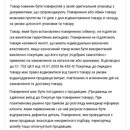
Товар повинен бути повернутий у своїй оригінальній упаковці з
документами, що супроводжують. Повернення або обмін товару
можливе протягом 14 днів з дня відвантаження товару зі складу,
за умови цілісності упаковки та товару.
Товар, який було встановлено поверненню (обміну), не підлягає
(за винятком гарантійних випадків). Поверненню не підлягають
товари належної якості, що мають індивідуально-визначені
властивості, якщо зазначений товар може бути використаний
виключно покупцем, що його купує (підібрані самостійно і
привезені на замовлення за каталогом або зразками). Відповідно
до Ст. 702 ЦКУ від 16.01.2003 № 435-IV Покупець до передачі
товару має право відмовитися від такого товару за умови
відшкодування продавцю витрат, пов'язаних із вчиненням дій на
замовлення та доставку товару.
Повернення має бути погоджено з продавцем. (Продавець не
здійснює виїзд до Покупця при поверненні товару). При
позитивному рішенні про прийом до розгляду менеджер інформує
клієнта, яким перевізником і за чий рахунок повинна бути
відправлена дефектна деталь. Повернення, яке провадиться з
вини продавця, внаслідок некоректного підбору, пересортиці,
шлюбу тощо оплачується продавцем.