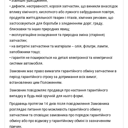
• зовнішні ушкодження;
• дефекти, несправності, корозія запчастин, що виникли внаслідок
впливу хімічного, кислотного або лужного забруднення повітря,
продуктів життєдіяльності тварин і птахів, хімічних речовин, що
застосовуються для боротьби з зледенінням доріг, граду,
блискавки та інших природних явищ;
• експлуатаційне зношування та природна зміна (старіння)
запчастин;
• на витратні запчастини та матеріали – олія, фільтри, лампи,
запобіжники тощо;
• гарантія не поширюється на деталі електронної та електричної
системи автомобіля.
Замовник має право вимагати гарантійного обміну запчастини в
період гарантійного строку за дотримання всіх вимог,
встановлених цим Положенням.
Замовник повідомляє продавця про настання гарантійного
випадку в будь-якій зручній для нього формі.
Продавець протягом 14 днів після повідомлення Замовника
розглядає питання про можливість гарантійного обміну
запчастини та сповіщає замовника про порядок гарантійного
обміну або про відмову у гарантійному обміні із зазначенням
причин.