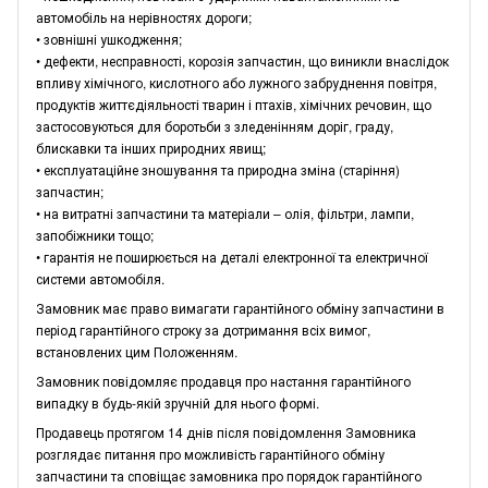
автомобіль на нерівностях дороги;
• зовнішні ушкодження;
• дефекти, несправності, корозія запчастин, що виникли внаслідок
впливу хімічного, кислотного або лужного забруднення повітря,
продуктів життєдіяльності тварин і птахів, хімічних речовин, що
застосовуються для боротьби з зледенінням доріг, граду,
блискавки та інших природних явищ;
• експлуатаційне зношування та природна зміна (старіння)
запчастин;
• на витратні запчастини та матеріали – олія, фільтри, лампи,
запобіжники тощо;
• гарантія не поширюється на деталі електронної та електричної
системи автомобіля.
Замовник має право вимагати гарантійного обміну запчастини в
період гарантійного строку за дотримання всіх вимог,
встановлених цим Положенням.
Замовник повідомляє продавця про настання гарантійного
випадку в будь-якій зручній для нього формі.
Продавець протягом 14 днів після повідомлення Замовника
розглядає питання про можливість гарантійного обміну
запчастини та сповіщає замовника про порядок гарантійного