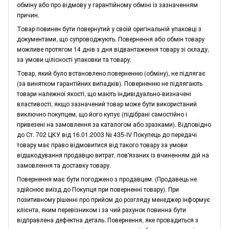
обміну або про відмову у гарантійному обміні із зазначенням
причин.
Товар повинен бути повернутий у своїй оригінальній упаковці з
документами, що супроводжують. Повернення або обмін товару
можливе протягом 14 днів з дня відвантаження товару зі складу,
за умови цілісності упаковки та товару.
Товар, який було встановлено поверненню (обміну), не підлягає
(за винятком гарантійних випадків). Поверненню не підлягають
товари належної якості, що мають індивідуально-визначені
властивості, якщо зазначений товар може бути використаний
виключно покупцем, що його купує (підібрані самостійно і
привезені на замовлення за каталогом або зразками). Відповідно
до Ст. 702 ЦКУ від 16.01.2003 № 435-IV Покупець до передачі
товару має право відмовитися від такого товару за умови
відшкодування продавцю витрат, пов'язаних із вчиненням дій на
замовлення та доставку товару.
Повернення має бути погоджено з продавцем. (Продавець не
здійснює виїзд до Покупця при поверненні товару). При
позитивному рішенні про прийом до розгляду менеджер інформує
клієнта, яким перевізником і за чий рахунок повинна бути
відправлена дефектна деталь. Повернення, яке провадиться з