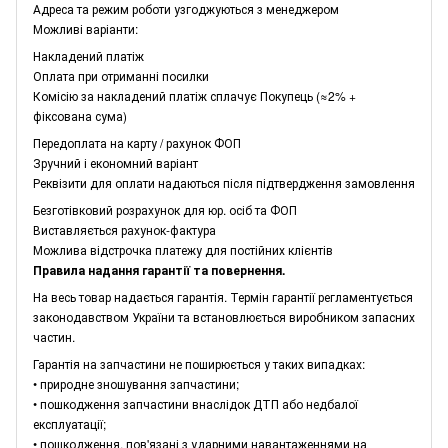
Адреса та режим роботи узгоджуються з менеджером
Можливі варіанти:
Накладений платіж
Оплата при отриманні посилки
Комісію за накладений платіж сплачує Покупець (≈2% +
фіксована сума)
Передоплата на карту / рахунок ФОП
Зручний і економний варіант
Реквізити для оплати надаються після підтвердження замовлення
Безготівковий розрахунок для юр. осіб та ФОП
Виставляється рахунок-фактура
Можлива відстрочка платежу для постійних клієнтів
Правила надання гарантії та повернення.
На весь товар надається гарантія. Термін гарантії регламентується
законодавством України та встановлюється виробником запасних
частин.
Гарантія на запчастини не поширюється у таких випадках:
• природне зношування запчастини;
• пошкодження запчастини внаслідок ДТП або недбалої
експлуатації;
• пошкодження, пов'язані з ударними навантаженнями на