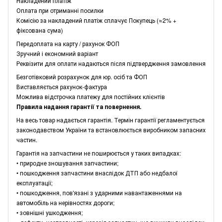
Накладений платіж
Оплата при отриманні посилки
Комісію за накладений платіж сплачує Покупець (≈2% +
фіксована сума)
Передоплата на карту / рахунок ФОП
Зручний і економний варіант
Реквізити для оплати надаються після підтвердження замовлення
Безготівковий розрахунок для юр. осіб та ФОП
Виставляється рахунок-фактура
Можлива відстрочка платежу для постійних клієнтів
Правила надання гарантії та повернення.
На весь товар надається гарантія. Термін гарантії регламентується
законодавством України та встановлюється виробником запасних
частин.
Гарантія на запчастини не поширюється у таких випадках:
• природне зношування запчастини;
• пошкодження запчастини внаслідок ДТП або недбалої
експлуатації;
• пошкодження, пов'язані з ударними навантаженнями на
автомобіль на нерівностях дороги;
• зовнішні ушкодження;