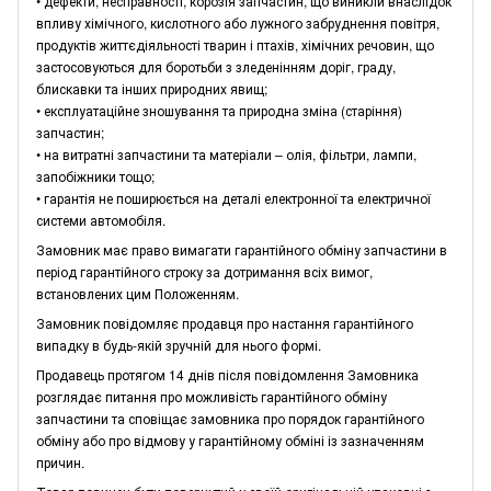
• дефекти, несправності, корозія запчастин, що виникли внаслідок
впливу хімічного, кислотного або лужного забруднення повітря,
продуктів життєдіяльності тварин і птахів, хімічних речовин, що
застосовуються для боротьби з зледенінням доріг, граду,
блискавки та інших природних явищ;
• експлуатаційне зношування та природна зміна (старіння)
запчастин;
• на витратні запчастини та матеріали – олія, фільтри, лампи,
запобіжники тощо;
• гарантія не поширюється на деталі електронної та електричної
системи автомобіля.
Замовник має право вимагати гарантійного обміну запчастини в
період гарантійного строку за дотримання всіх вимог,
встановлених цим Положенням.
Замовник повідомляє продавця про настання гарантійного
випадку в будь-якій зручній для нього формі.
Продавець протягом 14 днів після повідомлення Замовника
розглядає питання про можливість гарантійного обміну
запчастини та сповіщає замовника про порядок гарантійного
обміну або про відмову у гарантійному обміні із зазначенням
причин.