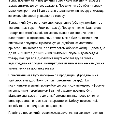
Товар повинен бути повернутий у своїй оригінальній упаковці з
документами, що супроводжують. Повернення або обмін товару
можливе протягом 14 днів з дня відвантаження товару зі складу,
за умови цілісності упаковки та товару.
Товар, який було встановлено поверненню (обміну), не підлягає
(за винятком гарантійних випадків). Поверненню не підлягають
товари належної якості, що мають індивідуально-визначені
властивості, якщо зазначений товар може бути використаний
виключно покупцем, що його купує (підібрані самостійно і
привезені на замовлення за каталогом або зразками). Відповідно
до Ст. 702 ЦКУ від 16.01.2003 № 435-IV Покупець до передачі
товару має право відмовитися від такого товару за умови
відшкодування продавцю витрат, пов'язаних із вчиненням дій на
замовлення та доставку товару.
Повернення має бути погоджено з продавцем. (Продавець не
здійснює виїзд до Покупця при поверненні товару). При
позитивному рішенні про прийом до розгляду менеджер інформує
клієнта, яким перевізником і за чий рахунок повинна бути
відправлена дефектна деталь. Повернення, яке провадиться з
вини продавця, внаслідок некоректного підбору, пересортиці,
шлюбу тощо оплачується продавцем.
Платіж за повернутий товар перераховується на рахунок покупця