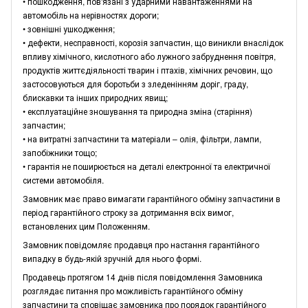
• пошкодження, пов'язані з ударними навантаженнями на
автомобіль на нерівностях дороги;
• зовнішні ушкодження;
• дефекти, несправності, корозія запчастин, що виникли внаслідок
впливу хімічного, кислотного або лужного забруднення повітря,
продуктів життєдіяльності тварин і птахів, хімічних речовин, що
застосовуються для боротьби з зледенінням доріг, граду,
блискавки та інших природних явищ;
• експлуатаційне зношування та природна зміна (старіння)
запчастин;
• на витратні запчастини та матеріали – олія, фільтри, лампи,
запобіжники тощо;
• гарантія не поширюється на деталі електронної та електричної
системи автомобіля.
Замовник має право вимагати гарантійного обміну запчастини в
період гарантійного строку за дотримання всіх вимог,
встановлених цим Положенням.
Замовник повідомляє продавця про настання гарантійного
випадку в будь-якій зручній для нього формі.
Продавець протягом 14 днів після повідомлення Замовника
розглядає питання про можливість гарантійного обміну
запчастини та сповіщає замовника про порядок гарантійного