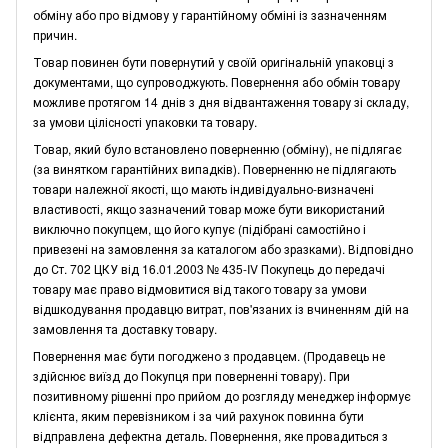
обміну або про відмову у гарантійному обміні із зазначенням
причин.
Товар повинен бути повернутий у своїй оригінальній упаковці з
документами, що супроводжують. Повернення або обмін товару
можливе протягом 14 днів з дня відвантаження товару зі складу,
за умови цілісності упаковки та товару.
Товар, який було встановлено поверненню (обміну), не підлягає
(за винятком гарантійних випадків). Поверненню не підлягають
товари належної якості, що мають індивідуально-визначені
властивості, якщо зазначений товар може бути використаний
виключно покупцем, що його купує (підібрані самостійно і
привезені на замовлення за каталогом або зразками). Відповідно
до Ст. 702 ЦКУ від 16.01.2003 № 435-IV Покупець до передачі
товару має право відмовитися від такого товару за умови
відшкодування продавцю витрат, пов'язаних із вчиненням дій на
замовлення та доставку товару.
Повернення має бути погоджено з продавцем. (Продавець не
здійснює виїзд до Покупця при поверненні товару). При
позитивному рішенні про прийом до розгляду менеджер інформує
клієнта, яким перевізником і за чий рахунок повинна бути
відправлена дефектна деталь. Повернення, яке провадиться з