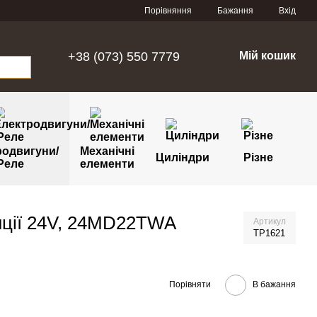
Порівняння
Бажання
Вхід
+38 (073) 550 7779
Мій кошик
родвигуни/
Механічні
Циліндри
Різне
Реле
елементи
нції 24V, 24MD22TWA
Артикул
TP1621
Порівняти
В бажання