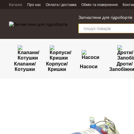
Перейти к основному контенту
Каталог
Про нас
Оплата і доставка
Обмін та повернення
Конта
Запчастини для гідробортів
Клапани/
Корпуси/
Дроти/
Насоси
Котушки
Кришки
Запобіжн