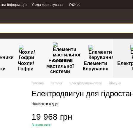
Укр
Рус
ктна інформація
Угода користувача
Елементи
Чохли/
Елементи
Елект
мастильної
ики
Гофри
Керування
системи
Головна
Каталог
Електродвигуни/Реле
Двигуни
Електродвигун для гідроста
Написати відгук
19 968 грн
В наявності