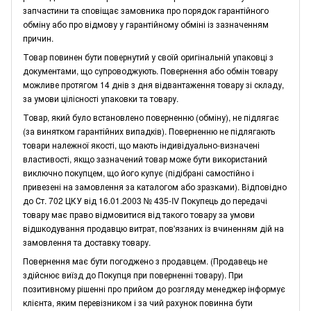
запчастини та сповіщає замовника про порядок гарантійного
обміну або про відмову у гарантійному обміні із зазначенням
причин.
Товар повинен бути повернутий у своїй оригінальній упаковці з
документами, що супроводжують. Повернення або обмін товару
можливе протягом 14 днів з дня відвантаження товару зі складу,
за умови цілісності упаковки та товару.
Товар, який було встановлено поверненню (обміну), не підлягає
(за винятком гарантійних випадків). Поверненню не підлягають
товари належної якості, що мають індивідуально-визначені
властивості, якщо зазначений товар може бути використаний
виключно покупцем, що його купує (підібрані самостійно і
привезені на замовлення за каталогом або зразками). Відповідно
до Ст. 702 ЦКУ від 16.01.2003 № 435-IV Покупець до передачі
товару має право відмовитися від такого товару за умови
відшкодування продавцю витрат, пов'язаних із вчиненням дій на
замовлення та доставку товару.
Повернення має бути погоджено з продавцем. (Продавець не
здійснює виїзд до Покупця при поверненні товару). При
позитивному рішенні про прийом до розгляду менеджер інформує
клієнта, яким перевізником і за чий рахунок повинна бути