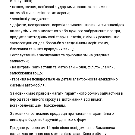
експлуатації;
• пошкодження, пов'язані з ударними навантаженнями на
автомобіль на нерівностях дороги;
• зовнішні ушкодження;
• дефекти, несправності, корозія запчастин, що виникли внаслідок
впливу хімічного, кислотного або лужного забруднення повітря,
продуктів життєдіяльності тварин і птахів, хімічних речовин, що
застосовуються для боротьби з зледенінням доріг, граду,
блискавки та інших природних явищ;
• експлуатаційне зношування та природна зміна (старіння)
запчастин;
• на витратні запчастини та матеріали – олія, фільтри, лампи,
запобіжники тощо;
• гарантія не поширюється на деталі електронної та електричної
системи автомобіля.
Замовник має право вимагати гарантійного обміну запчастини в
період гарантійного строку за дотримання всіх вимог,
встановлених цим Положенням.
Замовник повідомляє продавця про настання гарантійного
випадку в будь-якій зручній для нього формі.
Продавець протягом 14 днів після повідомлення Замовника
розглядає питання про можливість гарантійного обміну