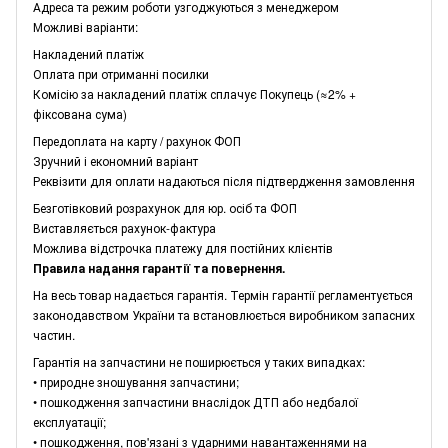
Адреса та режим роботи узгоджуються з менеджером
Можливі варіанти:
Накладений платіж
Оплата при отриманні посилки
Комісію за накладений платіж сплачує Покупець (≈2% +
фіксована сума)
Передоплата на карту / рахунок ФОП
Зручний і економний варіант
Реквізити для оплати надаються після підтвердження замовлення
Безготівковий розрахунок для юр. осіб та ФОП
Виставляється рахунок-фактура
Можлива відстрочка платежу для постійних клієнтів
Правила надання гарантії та повернення.
На весь товар надається гарантія. Термін гарантії регламентується
законодавством України та встановлюється виробником запасних
частин.
Гарантія на запчастини не поширюється у таких випадках:
• природне зношування запчастини;
• пошкодження запчастини внаслідок ДТП або недбалої
експлуатації;
• пошкодження, пов'язані з ударними навантаженнями на