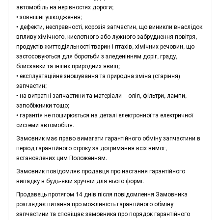
автомобіль на нерівностях дороги;
• зовнішні ушкодження;
• дефекти, несправності, корозія запчастин, що виникли внаслідок
впливу хімічного, кислотного або лужного забруднення повітря,
продуктів життєдіяльності тварин і птахів, хімічних речовин, що
застосовуються для боротьби з зледенінням доріг, граду,
блискавки та інших природних явищ;
• експлуатаційне зношування та природна зміна (старіння)
запчастин;
• на витратні запчастини та матеріали – олія, фільтри, лампи,
запобіжники тощо;
• гарантія не поширюється на деталі електронної та електричної
системи автомобіля.
Замовник має право вимагати гарантійного обміну запчастини в
період гарантійного строку за дотримання всіх вимог,
встановлених цим Положенням.
Замовник повідомляє продавця про настання гарантійного
випадку в будь-якій зручній для нього формі.
Продавець протягом 14 днів після повідомлення Замовника
розглядає питання про можливість гарантійного обміну
запчастини та сповіщає замовника про порядок гарантійного