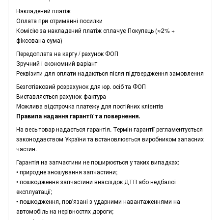
Накладений платіж
Оплата при отриманні посилки
Комісію за накладений платіж сплачує Покупець (≈2% +
фіксована сума)
Передоплата на карту / рахунок ФОП
Зручний і економний варіант
Реквізити для оплати надаються після підтвердження замовлення
Безготівковий розрахунок для юр. осіб та ФОП
Виставляється рахунок-фактура
Можлива відстрочка платежу для постійних клієнтів
Правила надання гарантії та повернення.
На весь товар надається гарантія. Термін гарантії регламентується
законодавством України та встановлюється виробником запасних
частин.
Гарантія на запчастини не поширюється у таких випадках:
• природне зношування запчастини;
• пошкодження запчастини внаслідок ДТП або недбалої
експлуатації;
• пошкодження, пов'язані з ударними навантаженнями на
автомобіль на нерівностях дороги;