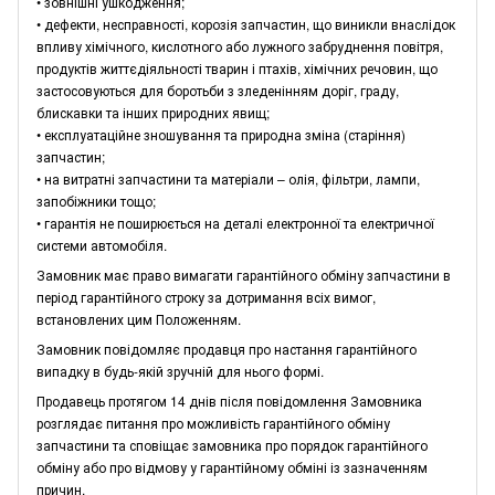
• зовнішні ушкодження;
• дефекти, несправності, корозія запчастин, що виникли внаслідок
впливу хімічного, кислотного або лужного забруднення повітря,
продуктів життєдіяльності тварин і птахів, хімічних речовин, що
застосовуються для боротьби з зледенінням доріг, граду,
блискавки та інших природних явищ;
• експлуатаційне зношування та природна зміна (старіння)
запчастин;
• на витратні запчастини та матеріали – олія, фільтри, лампи,
запобіжники тощо;
• гарантія не поширюється на деталі електронної та електричної
системи автомобіля.
Замовник має право вимагати гарантійного обміну запчастини в
період гарантійного строку за дотримання всіх вимог,
встановлених цим Положенням.
Замовник повідомляє продавця про настання гарантійного
випадку в будь-якій зручній для нього формі.
Продавець протягом 14 днів після повідомлення Замовника
розглядає питання про можливість гарантійного обміну
запчастини та сповіщає замовника про порядок гарантійного
обміну або про відмову у гарантійному обміні із зазначенням
причин.