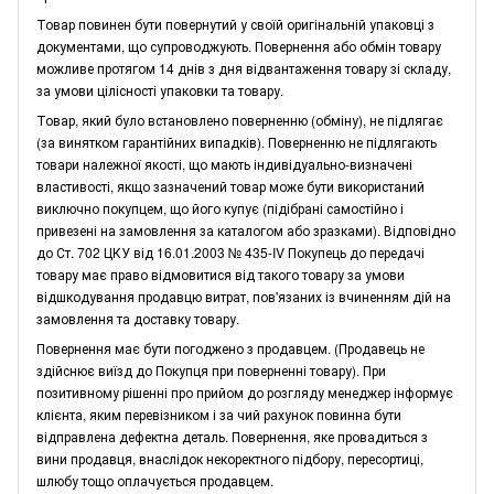
Товар повинен бути повернутий у своїй оригінальній упаковці з
документами, що супроводжують. Повернення або обмін товару
можливе протягом 14 днів з дня відвантаження товару зі складу,
за умови цілісності упаковки та товару.
Товар, який було встановлено поверненню (обміну), не підлягає
(за винятком гарантійних випадків). Поверненню не підлягають
товари належної якості, що мають індивідуально-визначені
властивості, якщо зазначений товар може бути використаний
виключно покупцем, що його купує (підібрані самостійно і
привезені на замовлення за каталогом або зразками). Відповідно
до Ст. 702 ЦКУ від 16.01.2003 № 435-IV Покупець до передачі
товару має право відмовитися від такого товару за умови
відшкодування продавцю витрат, пов'язаних із вчиненням дій на
замовлення та доставку товару.
Повернення має бути погоджено з продавцем. (Продавець не
здійснює виїзд до Покупця при поверненні товару). При
позитивному рішенні про прийом до розгляду менеджер інформує
клієнта, яким перевізником і за чий рахунок повинна бути
відправлена дефектна деталь. Повернення, яке провадиться з
вини продавця, внаслідок некоректного підбору, пересортиці,
шлюбу тощо оплачується продавцем.