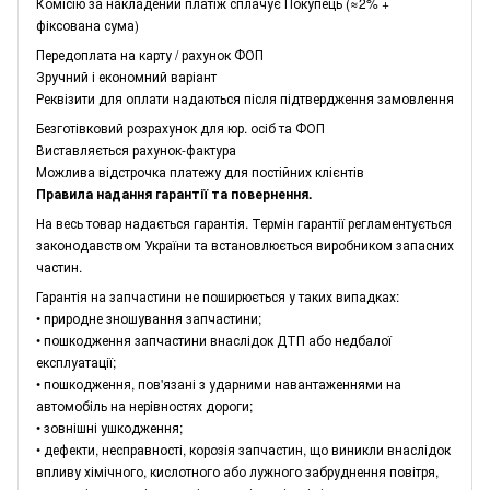
Комісію за накладений платіж сплачує Покупець (≈2% +
фіксована сума)
Передоплата на карту / рахунок ФОП
Зручний і економний варіант
Реквізити для оплати надаються після підтвердження замовлення
Безготівковий розрахунок для юр. осіб та ФОП
Виставляється рахунок-фактура
Можлива відстрочка платежу для постійних клієнтів
Правила надання гарантії та повернення.
На весь товар надається гарантія. Термін гарантії регламентується
законодавством України та встановлюється виробником запасних
частин.
Гарантія на запчастини не поширюється у таких випадках:
• природне зношування запчастини;
• пошкодження запчастини внаслідок ДТП або недбалої
експлуатації;
• пошкодження, пов'язані з ударними навантаженнями на
автомобіль на нерівностях дороги;
• зовнішні ушкодження;
• дефекти, несправності, корозія запчастин, що виникли внаслідок
впливу хімічного, кислотного або лужного забруднення повітря,