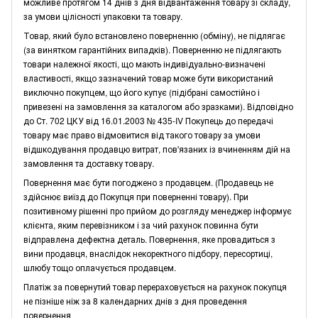
можливе протягом 14 днів з дня відвантаження товару зі складу,
за умови цілісності упаковки та товару.
Товар, який було встановлено поверненню (обміну), не підлягає
(за винятком гарантійних випадків). Поверненню не підлягають
товари належної якості, що мають індивідуально-визначені
властивості, якщо зазначений товар може бути використаний
виключно покупцем, що його купує (підібрані самостійно і
привезені на замовлення за каталогом або зразками). Відповідно
до Ст. 702 ЦКУ від 16.01.2003 № 435-IV Покупець до передачі
товару має право відмовитися від такого товару за умови
відшкодування продавцю витрат, пов'язаних із вчиненням дій на
замовлення та доставку товару.
Повернення має бути погоджено з продавцем. (Продавець не
здійснює виїзд до Покупця при поверненні товару). При
позитивному рішенні про прийом до розгляду менеджер інформує
клієнта, яким перевізником і за чий рахунок повинна бути
відправлена дефектна деталь. Повернення, яке провадиться з
вини продавця, внаслідок некоректного підбору, пересортиці,
шлюбу тощо оплачується продавцем.
Платіж за повернутий товар перераховується на рахунок покупця
не пізніше ніж за 8 календарних днів з дня проведення
повернення