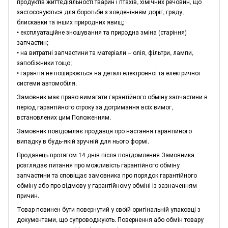
продуктів життєдіяльності тварин і птахів, хімічних речовин, що
застосовуються для боротьби з зледенінням доріг, граду,
блискавки та інших природних явищ;
• експлуатаційне зношування та природна зміна (старіння)
запчастин;
• на витратні запчастини та матеріали – олія, фільтри, лампи,
запобіжники тощо;
• гарантія не поширюється на деталі електронної та електричної
системи автомобіля.
Замовник має право вимагати гарантійного обміну запчастини в
період гарантійного строку за дотримання всіх вимог,
встановлених цим Положенням.
Замовник повідомляє продавця про настання гарантійного
випадку в будь-якій зручній для нього формі.
Продавець протягом 14 днів після повідомлення Замовника
розглядає питання про можливість гарантійного обміну
запчастини та сповіщає замовника про порядок гарантійного
обміну або про відмову у гарантійному обміні із зазначенням
причин.
Товар повинен бути повернутий у своїй оригінальній упаковці з
документами, що супроводжують. Повернення або обмін товару