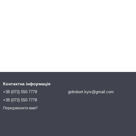
Контактна інформація
+38 (073) 550 7779
gidrobort.kyiv@gmail.com
+38 (073) 550 7778
Передзвонити вам?