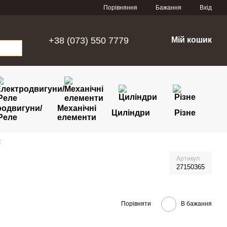
Порівняння
Бажання
Вхід
+38 (073) 550 7779
Мій кошик
родвигуни/
Механічні
Циліндри
Різне
Реле
елементи
E
Артикул
27150365
Порівняти
В бажання