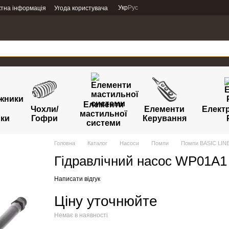
Укр
Рус
ктна інформація
Угода користувача
Елементи
Чохли/
Елементи
Елект
мастильної
ики
Гофри
Керування
системи
Головна
Каталог
Насоси
Помпи
Помпи BASIC LIN
Гідравлічний насос WP01A1
Написати відгук
Ціну уточнюйте
Немає в наявності