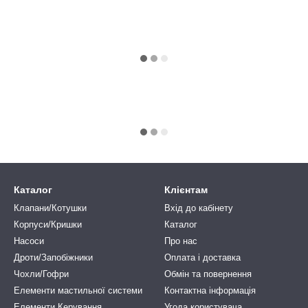
Каталог
Клієнтам
Клапани/Котушки
Вхід до кабінету
Корпуси/Кришки
Каталог
Насоси
Про нас
Дроти/Запобіжники
Оплата і доставка
Чохли/Гофри
Обмін та повернення
Елементи мастильної системи
Контактна інформація
Елементи Керування
Угода користувача