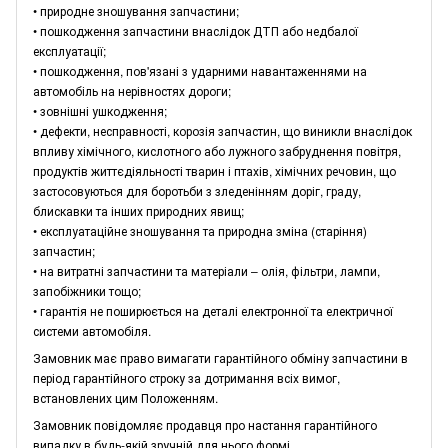
• природне зношування запчастини;
• пошкодження запчастини внаслідок ДТП або недбалої
експлуатації;
• пошкодження, пов'язані з ударними навантаженнями на
автомобіль на нерівностях дороги;
• зовнішні ушкодження;
• дефекти, несправності, корозія запчастин, що виникли внаслідок
впливу хімічного, кислотного або лужного забруднення повітря,
продуктів життєдіяльності тварин і птахів, хімічних речовин, що
застосовуються для боротьби з зледенінням доріг, граду,
блискавки та інших природних явищ;
• експлуатаційне зношування та природна зміна (старіння)
запчастин;
• на витратні запчастини та матеріали – олія, фільтри, лампи,
запобіжники тощо;
• гарантія не поширюється на деталі електронної та електричної
системи автомобіля.
Замовник має право вимагати гарантійного обміну запчастини в
період гарантійного строку за дотримання всіх вимог,
встановлених цим Положенням.
Замовник повідомляє продавця про настання гарантійного
випадку в будь-якій зручній для нього формі.