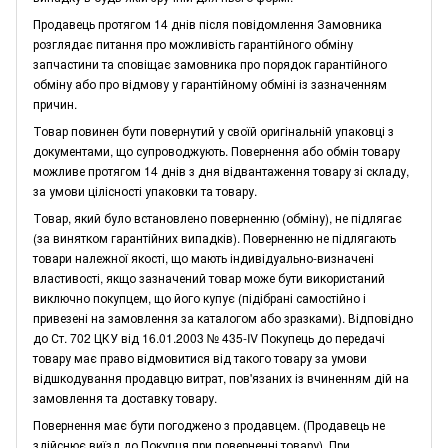
Продавець протягом 14 днів після повідомлення Замовника
розглядає питання про можливість гарантійного обміну
запчастини та сповіщає замовника про порядок гарантійного
обміну або про відмову у гарантійному обміні із зазначенням
причин.
Товар повинен бути повернутий у своїй оригінальній упаковці з
документами, що супроводжують. Повернення або обмін товару
можливе протягом 14 днів з дня відвантаження товару зі складу,
за умови цілісності упаковки та товару.
Товар, який було встановлено поверненню (обміну), не підлягає
(за винятком гарантійних випадків). Поверненню не підлягають
товари належної якості, що мають індивідуально-визначені
властивості, якщо зазначений товар може бути використаний
виключно покупцем, що його купує (підібрані самостійно і
привезені на замовлення за каталогом або зразками). Відповідно
до Ст. 702 ЦКУ від 16.01.2003 № 435-IV Покупець до передачі
товару має право відмовитися від такого товару за умови
відшкодування продавцю витрат, пов'язаних із вчиненням дій на
замовлення та доставку товару.
Повернення має бути погоджено з продавцем. (Продавець не
здійснює виїзд до Покупця при поверненні товару). При