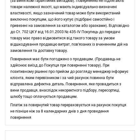
(за винятком гарантійних випадків). Поверненню не підлягають
товари належної якості, що мають індивідуально-визначені
властивості, якщо зазначений товар може бути використаний
виключно покупцем, що його купує (підібрані самостійно і
привезені на замовлення за каталогом або зразками). Відповідно
до Ст. 702 ЦКУ від 16.01.2003 № 435-IV Покупець до передачі
товару має право відмовитися від такого товару за умови
відшкодування продавцю витрат, пов'язаних із вчиненням дій на
замовлення та доставку товару.
Повернення має бути погоджено з продавцем. (Продавець не
здійснює виїзд до Покупця при поверненні товару). При
позитивному рішенні про прийом до розгляду менеджер інформує
клієнта, яким перевізником і за чий рахунок повинна бути
відправлена дефектна деталь. Повернення, яке провадиться з
вини продавця, внаслідок некоректного підбору, пересортиці,
шлюбу тощо оплачується продавцем.
Платіж за повернутий товар перераховується на рахунок покупця
не пізніше ніж за 8 календарних днів з дня проведення
повернення