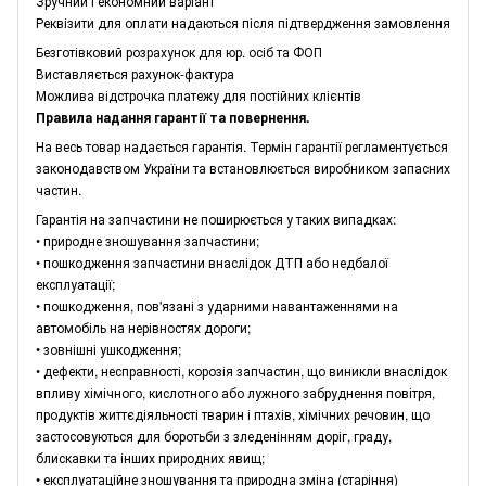
Зручний і економний варіант
Реквізити для оплати надаються після підтвердження замовлення
Безготівковий розрахунок для юр. осіб та ФОП
Виставляється рахунок-фактура
Можлива відстрочка платежу для постійних клієнтів
Правила надання гарантії та повернення.
На весь товар надається гарантія. Термін гарантії регламентується
законодавством України та встановлюється виробником запасних
частин.
Гарантія на запчастини не поширюється у таких випадках:
• природне зношування запчастини;
• пошкодження запчастини внаслідок ДТП або недбалої
експлуатації;
• пошкодження, пов'язані з ударними навантаженнями на
автомобіль на нерівностях дороги;
• зовнішні ушкодження;
• дефекти, несправності, корозія запчастин, що виникли внаслідок
впливу хімічного, кислотного або лужного забруднення повітря,
продуктів життєдіяльності тварин і птахів, хімічних речовин, що
застосовуються для боротьби з зледенінням доріг, граду,
блискавки та інших природних явищ;
• експлуатаційне зношування та природна зміна (старіння)