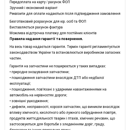
Передоплата на карту / рахунок ФОП
Зручний і економний варіант
Реквізити для оплати надаються після підтвердження замовлення
Безготівковий розрахунок для юр. осіб та ФОП
Виставляється рахунок-фактура
Можлива відстрочка платежу для постійних клієнтів
Правила надання гарантії та повернення.
На весь товар надається гарантія. Термін гарантії регламентується
законодавством України та встановлюється виробником запасних
частин.
Гарантія на запчастини не поширюється у таких випадках:
• природне зношування запчастини;
• пошкодження запчастини внаслідок ДТП або недбалої
експлуатації;
• пошкодження, пов'язані з ударними навантаженнями на
автомобіль на нерівностях дороги;
• зовнішні ушкодження;
• дефекти, несправності, корозія запчастин, що виникли внаслідок
впливу хімічного, кислотного або лужного забруднення повітря,
продуктів життєдіяльності тварин і птахів, хімічних речовин, що
застосовуються для боротьби з зледенінням доріг, граду,
блискавки та інших природних явищ;