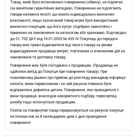
Товар, який було встановлено поверненню (обміну), не підлягає
(за винятком гарантійних випадків). Поверненню не підлягають
товари належної якості, що мають індивідуально-визначені
властивості, якщо зазначений товар може бути використаний
виключно покупцем, що його купує (підібрані самостійно і
привезені на замовлення за каталогом або зразками). Відповідно
до Ст. 702 ЦКУ від 16.01.2003 № 435-IV Покупець до передачі
товару має право відмовитися від такого товару за умови
відшкодування продавцю витрат, пов'язаних із вчиненням дій на
замовлення та доставку товару.
Повернення має бути погоджено з продавцем. (Продавець не
здійснює виїзд до Покупця при поверненні товару). При
позитивному рішенні про прийом до розгляду менеджер інформує
клієнта, яким перевізником і за чий рахунок повинна бути
відправлена дефектна деталь. Повернення, яке провадиться з
вини продавця, внаслідок некоректного підбору, пересортиці,
шлюбу тощо оплачується продавцем.
Платіж за повернутий товар перераховується на рахунок покупця
не пізніше ніж за 8 календарних днів з дня проведення
повернення