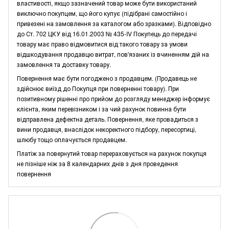
властивості, якщо зазначений товар може бути використаний
виключно покупцем, що його купує (підібрані самостійно і
привезені на замовлення за каталогом або зразками). Відповідно
до Ст. 702 ЦКУ від 16.01.2003 № 435-IV Покупець до передачі
товару має право відмовитися від такого товару за умови
відшкодування продавцю витрат, пов'язаних із вчиненням дій на
замовлення та доставку товару.
Повернення має бути погоджено з продавцем. (Продавець не
здійснює виїзд до Покупця при поверненні товару). При
позитивному рішенні про прийом до розгляду менеджер інформує
клієнта, яким перевізником і за чий рахунок повинна бути
відправлена дефектна деталь. Повернення, яке провадиться з
вини продавця, внаслідок некоректного підбору, пересортиці,
шлюбу тощо оплачується продавцем.
Платіж за повернутий товар перераховується на рахунок покупця
не пізніше ніж за 8 календарних днів з дня проведення
повернення