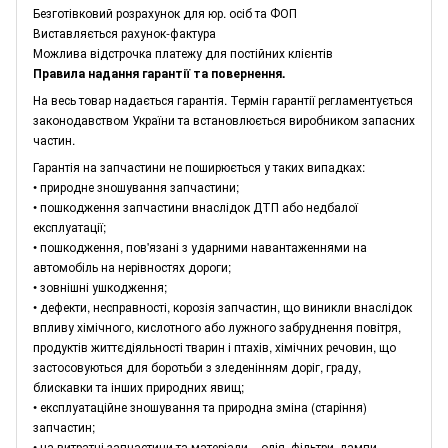
Безготівковий розрахунок для юр. осіб та ФОП
Виставляється рахунок-фактура
Можлива відстрочка платежу для постійних клієнтів
Правила надання гарантії та повернення.
На весь товар надається гарантія. Термін гарантії регламентується
законодавством України та встановлюється виробником запасних
частин.
Гарантія на запчастини не поширюється у таких випадках:
• природне зношування запчастини;
• пошкодження запчастини внаслідок ДТП або недбалої
експлуатації;
• пошкодження, пов'язані з ударними навантаженнями на
автомобіль на нерівностях дороги;
• зовнішні ушкодження;
• дефекти, несправності, корозія запчастин, що виникли внаслідок
впливу хімічного, кислотного або лужного забруднення повітря,
продуктів життєдіяльності тварин і птахів, хімічних речовин, що
застосовуються для боротьби з зледенінням доріг, граду,
блискавки та інших природних явищ;
• експлуатаційне зношування та природна зміна (старіння)
запчастин;
• на витратні запчастини та матеріали – олія, фільтри, лампи,