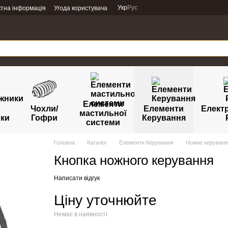
Укр
Рус
ктна інформація
Угода користувача
Елементи
Чохли/
Елементи
Елект
мастильної
ики
Гофри
Керування
системи
Головна
Каталог
Елементи Керування
Ножне керуванн
Кнопка ножного керування
Написати відгук
Ціну уточнюйте
Немає в наявності