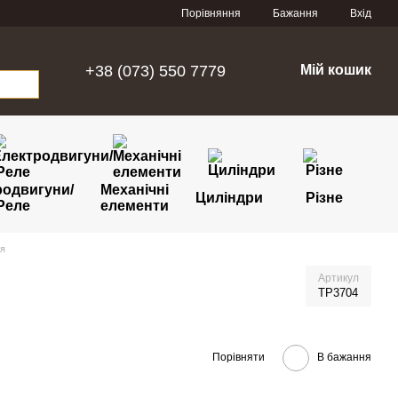
Порівняння
Бажання
Вхід
+38 (073) 550 7779
Мій кошик
родвигуни/
Механічні
Циліндри
Різне
Реле
елементи
я
Артикул
TP3704
Порівняти
В бажання