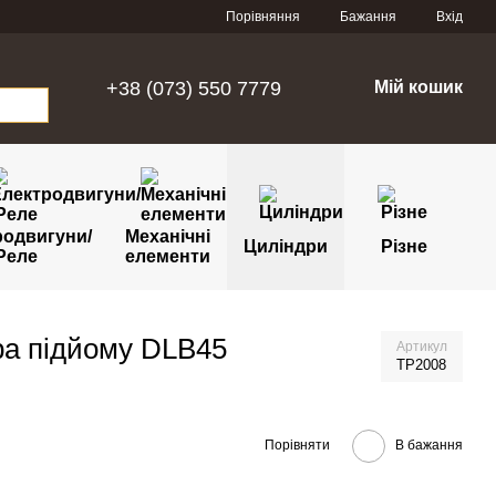
Порівняння
Бажання
Вхід
+38 (073) 550 7779
Мій кошик
родвигуни/
Механічні
Циліндри
Різне
Реле
елементи
ра підйому DLB45
Артикул
TP2008
Порівняти
В бажання