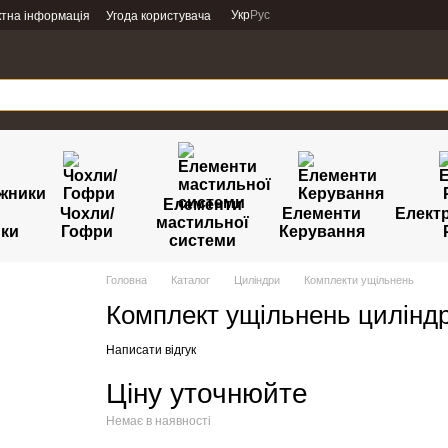
Укр
Рус
ктна інформація
Угода користувача
Елементи
Чохли/
Елементи
Елект
мастильної
ики
Гофри
Керування
системи
Головна
Каталог
Циліндри
Комплекти ущільнень
Комплект ущільнень цилінд
Написати відгук
Ціну уточнюйте
Немає в наявності