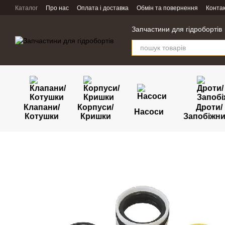
Перейти к основному контенту
Каталог
Про нас
Оплата і доставка
Обмін та повернення
Конта
Запчастини для гідробортів
Клапани/
Корпуси/
Дроти/
Насоси
Котушки
Кришки
Запобіжн