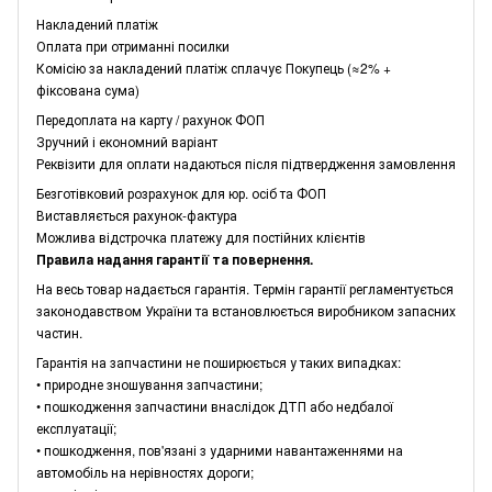
Накладений платіж
Оплата при отриманні посилки
Комісію за накладений платіж сплачує Покупець (≈2% +
фіксована сума)
Передоплата на карту / рахунок ФОП
Зручний і економний варіант
Реквізити для оплати надаються після підтвердження замовлення
Безготівковий розрахунок для юр. осіб та ФОП
Виставляється рахунок-фактура
Можлива відстрочка платежу для постійних клієнтів
Правила надання гарантії та повернення.
На весь товар надається гарантія. Термін гарантії регламентується
законодавством України та встановлюється виробником запасних
частин.
Гарантія на запчастини не поширюється у таких випадках:
• природне зношування запчастини;
• пошкодження запчастини внаслідок ДТП або недбалої
експлуатації;
• пошкодження, пов'язані з ударними навантаженнями на
автомобіль на нерівностях дороги;