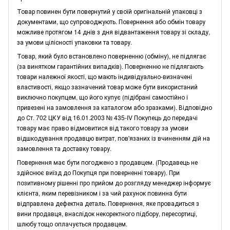
Товар повинен бути повернутий у своїй оригінальній упаковці з
документами, що супроводжують. Повернення або обмін товару
можливе протягом 14 днів з дня відвантаження товару зі складу,
за умови цілісності упаковки та товару.
Товар, який було встановлено поверненню (обміну), не підлягає
(за винятком гарантійних випадків). Поверненню не підлягають
товари належної якості, що мають індивідуально-визначені
властивості, якщо зазначений товар може бути використаний
виключно покупцем, що його купує (підібрані самостійно і
привезені на замовлення за каталогом або зразками). Відповідно
до Ст. 702 ЦКУ від 16.01.2003 № 435-IV Покупець до передачі
товару має право відмовитися від такого товару за умови
відшкодування продавцю витрат, пов'язаних із вчиненням дій на
замовлення та доставку товару.
Повернення має бути погоджено з продавцем. (Продавець не
здійснює виїзд до Покупця при поверненні товару). При
позитивному рішенні про прийом до розгляду менеджер інформує
клієнта, яким перевізником і за чий рахунок повинна бути
відправлена дефектна деталь. Повернення, яке провадиться з
вини продавця, внаслідок некоректного підбору, пересортиці,
шлюбу тощо оплачується продавцем.