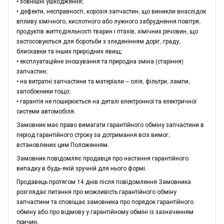
• зовнішні ушкодження;
• дефекти, несправності, корозія запчастин, що виникли внаслідок
впливу хімічного, кислотного або лужного забруднення повітря,
продуктів життєдіяльності тварин і птахів, хімічних речовин, що
застосовуються для боротьби з зледенінням доріг, граду,
блискавки та інших природних явищ;
• експлуатаційне зношування та природна зміна (старіння)
запчастин;
• на витратні запчастини та матеріали – олія, фільтри, лампи,
запобіжники тощо;
• гарантія не поширюється на деталі електронної та електричної
системи автомобіля.
Замовник має право вимагати гарантійного обміну запчастини в
період гарантійного строку за дотримання всіх вимог,
встановлених цим Положенням.
Замовник повідомляє продавця про настання гарантійного
випадку в будь-якій зручній для нього формі.
Продавець протягом 14 днів після повідомлення Замовника
розглядає питання про можливість гарантійного обміну
запчастини та сповіщає замовника про порядок гарантійного
обміну або про відмову у гарантійному обміні із зазначенням
причин.