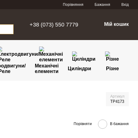
Порівняння
Бажання
Вхід
+38 (073) 550 7779
Мій кошик
родвигуни/
Механічні
Циліндри
Різне
Реле
елементи
Артикул
TP4173
Порівняти
В бажання