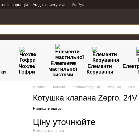
Укр
Рус
ктна інформація
Угода користувача
Елементи
Чохли/
Елементи
Елект
мастильної
ики
Гофри
Керування
системи
Головна
Каталог
Клапани/Котушки
Котушки
24 V
Котушка клапана Zepro, 24V
Написати відгук
Ціну уточнюйте
Немає в наявності