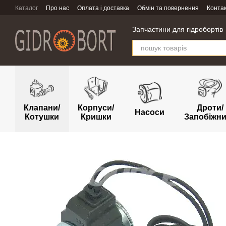
Перейти к основному контенту
Каталог
Про нас
Оплата і доставка
Обмін та повернення
Конта
Запчастини для гідробортів
Клапани/
Корпуси/
Дроти/
Насоси
Котушки
Кришки
Запобіжн