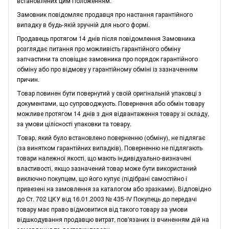
встановлених цим Положенням.
Замовник повідомляє продавця про настання гарантійного
випадку в будь-якій зручній для нього формі.
Продавець протягом 14 днів після повідомлення Замовника
розглядає питання про можливість гарантійного обміну
запчастини та сповіщає замовника про порядок гарантійного
обміну або про відмову у гарантійному обміні із зазначенням
причин.
Товар повинен бути повернутий у своїй оригінальній упаковці з
документами, що супроводжують. Повернення або обмін товару
можливе протягом 14 днів з дня відвантаження товару зі складу,
за умови цілісності упаковки та товару.
Товар, який було встановлено поверненню (обміну), не підлягає
(за винятком гарантійних випадків). Поверненню не підлягають
товари належної якості, що мають індивідуально-визначені
властивості, якщо зазначений товар може бути використаний
виключно покупцем, що його купує (підібрані самостійно і
привезені на замовлення за каталогом або зразками). Відповідно
до Ст. 702 ЦКУ від 16.01.2003 № 435-IV Покупець до передачі
товару має право відмовитися від такого товару за умови
відшкодування продавцю витрат, пов'язаних із вчиненням дій на