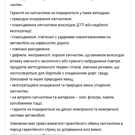
частин.
Гарантія на запчастини не поширюється у таких випадках:
• природне зношування запчастини;
• пошкодження запчастини внаслідок ДТП або недбалої
експлуатації;
• пошкодження, пов'язані з ударними навантаженнями на
автомобіль на нерівностях дороги;
• зовнішні ушкодження;
• дефекти, несправності, корозія запчастин, що виникли внаслідок
впливу хімічного, кислотного або лужного забруднення повітря,
продуктів життєдіяльності тварин і птахів, хімічних речовин, що
застосовуються для боротьби з зледенінням доріг, граду,
блискавки та інших природних явищ;
• експлуатаційне зношування та природна зміна (старіння)
запчастин;
• на витратні запчастини та матеріали – олія, фільтри, лампи,
запобіжники тощо;
• гарантія не поширюється на деталі електронної та електричної
системи автомобіля.
Замовник має право вимагати гарантійного обміну запчастини в
період гарантійного строку за дотримання всіх вимог,