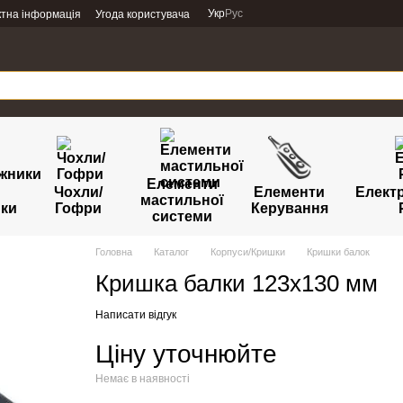
Укр
Рус
ктна інформація
Угода користувача
Елементи
Чохли/
Елементи
Елект
мастильної
ики
Гофри
Керування
системи
Головна
Каталог
Корпуси/Кришки
Кришки балок
Кришка балки 123х130 мм
Написати відгук
Ціну уточнюйте
Немає в наявності