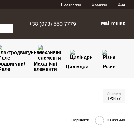
Порівняння
Бажання
Вхід
+38 (073) 550 7779
Мій кошик
родвигуни/
Механічні
Циліндри
Різне
Реле
елементи
Артикул
TP3677
Порівняти
В бажання