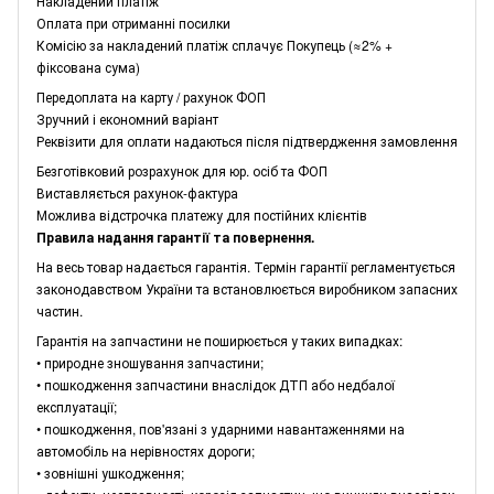
Накладений платіж
Оплата при отриманні посилки
Комісію за накладений платіж сплачує Покупець (≈2% +
фіксована сума)
Передоплата на карту / рахунок ФОП
Зручний і економний варіант
Реквізити для оплати надаються після підтвердження замовлення
Безготівковий розрахунок для юр. осіб та ФОП
Виставляється рахунок-фактура
Можлива відстрочка платежу для постійних клієнтів
Правила надання гарантії та повернення.
На весь товар надається гарантія. Термін гарантії регламентується
законодавством України та встановлюється виробником запасних
частин.
Гарантія на запчастини не поширюється у таких випадках:
• природне зношування запчастини;
• пошкодження запчастини внаслідок ДТП або недбалої
експлуатації;
• пошкодження, пов'язані з ударними навантаженнями на
автомобіль на нерівностях дороги;
• зовнішні ушкодження;