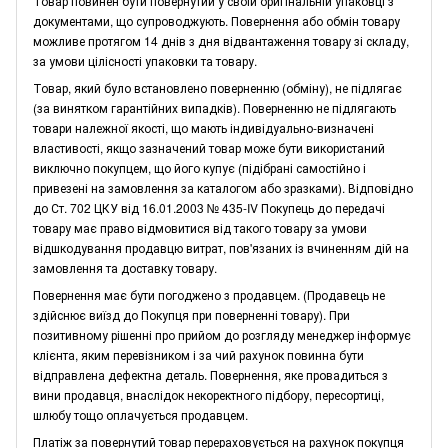
Товар повинен бути повернутий у своїй оригінальній упаковці з
документами, що супроводжують. Повернення або обмін товару
можливе протягом 14 днів з дня відвантаження товару зі складу,
за умови цілісності упаковки та товару.
Товар, який було встановлено поверненню (обміну), не підлягає
(за винятком гарантійних випадків). Поверненню не підлягають
товари належної якості, що мають індивідуально-визначені
властивості, якщо зазначений товар може бути використаний
виключно покупцем, що його купує (підібрані самостійно і
привезені на замовлення за каталогом або зразками). Відповідно
до Ст. 702 ЦКУ від 16.01.2003 № 435-IV Покупець до передачі
товару має право відмовитися від такого товару за умови
відшкодування продавцю витрат, пов'язаних із вчиненням дій на
замовлення та доставку товару.
Повернення має бути погоджено з продавцем. (Продавець не
здійснює виїзд до Покупця при поверненні товару). При
позитивному рішенні про прийом до розгляду менеджер інформує
клієнта, яким перевізником і за чий рахунок повинна бути
відправлена дефектна деталь. Повернення, яке провадиться з
вини продавця, внаслідок некоректного підбору, пересортиці,
шлюбу тощо оплачується продавцем.
Платіж за повернутий товар перераховується на рахунок покупця