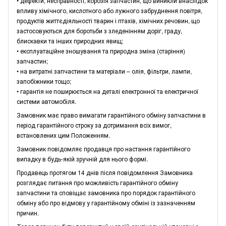
• дефекти, несправності, корозія запчастин, що виникли внаслідок
впливу хімічного, кислотного або лужного забруднення повітря,
продуктів життєдіяльності тварин і птахів, хімічних речовин, що
застосовуються для боротьби з зледенінням доріг, граду,
блискавки та інших природних явищ;
• експлуатаційне зношування та природна зміна (старіння)
запчастин;
• на витратні запчастини та матеріали – олія, фільтри, лампи,
запобіжники тощо;
• гарантія не поширюється на деталі електронної та електричної
системи автомобіля.
Замовник має право вимагати гарантійного обміну запчастини в
період гарантійного строку за дотримання всіх вимог,
встановлених цим Положенням.
Замовник повідомляє продавця про настання гарантійного
випадку в будь-якій зручній для нього формі.
Продавець протягом 14 днів після повідомлення Замовника
розглядає питання про можливість гарантійного обміну
запчастини та сповіщає замовника про порядок гарантійного
обміну або про відмову у гарантійному обміні із зазначенням
причин.