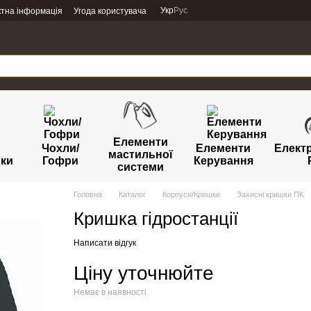
Укр
Рус
ктна інформація
Угода користувача
Елементи
Чохли/
Елементи
Елект
мастильної
ики
Гофри
Керування
системи
Головна
Каталог
Корпуси/Кришки
Захисні кришки ПК
Кришка гідростанції
Написати відгук
Ціну уточнюйте
Немає в наявності