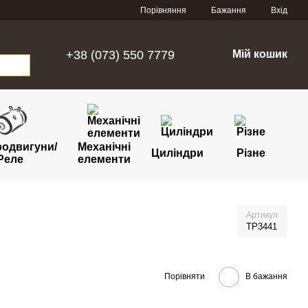
Порівняння
Бажання
Вхід
+38 (073) 550 7779
Мій кошик
родвигуни/
Механічні
Циліндри
Різне
Реле
елементи
Артикул
TP3441
Порівняти
В бажання